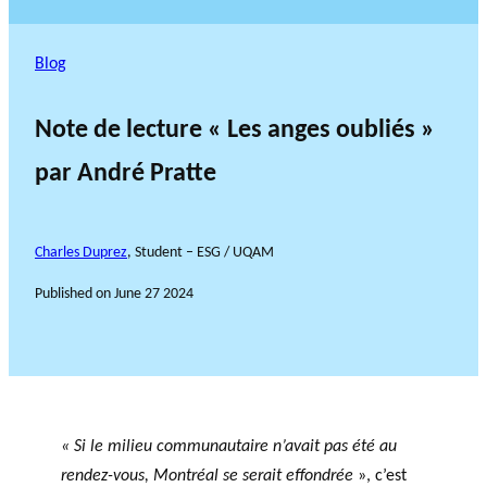
Blog
Note de lecture « Les anges oubliés »
par André Pratte
Charles Duprez
, Student – ESG / UQAM
Published on
June 27 2024
« Si le milieu communautaire n’avait pas été au
rendez-vous, Montréal se serait effondrée
», c’est