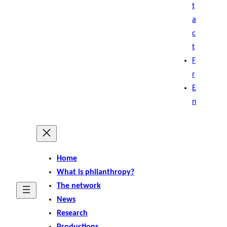
t
a
c
t
F
r
E
n
Home
What is philanthropy?
The network
News
Research
Productions