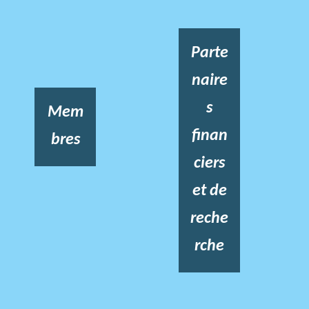
Parte
naire
s
Mem
finan
bres
ciers
et de
reche
rche