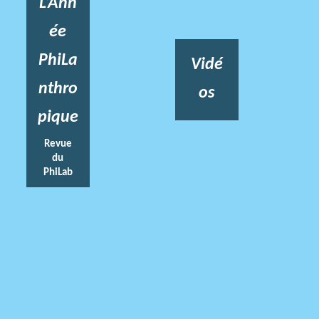
L’Ann
ée
PhiLa
Vidé
nthro
os
pique
Revue
du
PhiLab