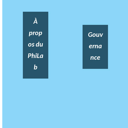
À
prop
Gouv
os du
erna
PhiLa
nce
b