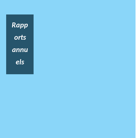
Rapp
orts
annu
els