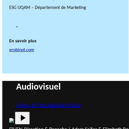
ESG UQAM – Département de Marketing
G
o
o
En savoir plus
g
l
erobinot.com
e
S
c
h
o
l
Audiovisuel
a
r
Vidéos du PhiLab
Balado PhiLab