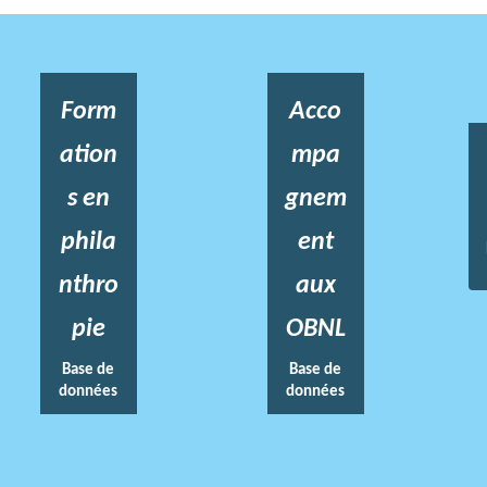
Form
Acco
ation
mpa
s en
gnem
phila
ent
nthro
aux
pie
OBNL
Base de
Base de
données
données