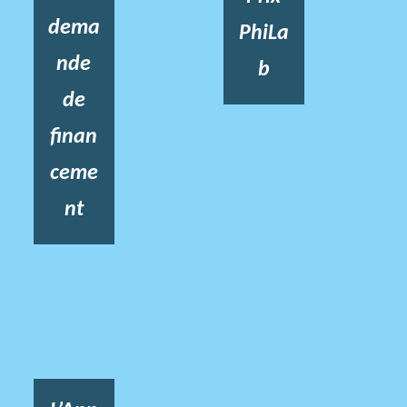
dema
PhiLa
nde
b
de
finan
ceme
nt