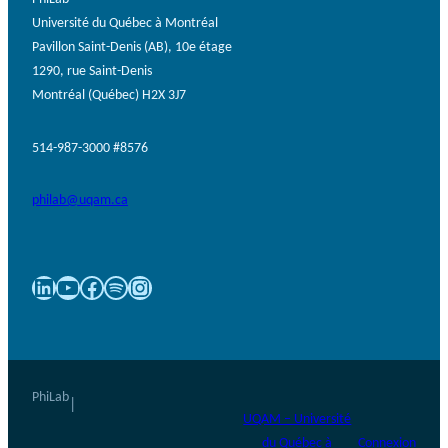
Université du Québec à Montréal
Pavillon Saint-Denis (AB), 10e étage
1290, rue Saint-Denis
Montréal (Québec) H2X 3J7
514-987-3000 #8576
philab@uqam.ca
LinkedIn
YouTube
Facebook
Spotify
Instagram
PhiLab
|
UQAM – Université
du Québec à
Connexion