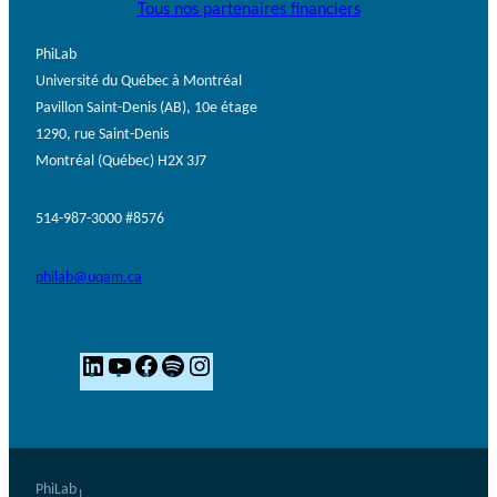
Tous nos partenaires financiers
PhiLab
Université du Québec à Montréal
Pavillon Saint-Denis (AB), 10e étage
1290, rue Saint-Denis
Montréal (Québec) H2X 3J7
514-987-3000 #8576
philab@uqam.ca
L
Y
F
S
I
i
o
a
p
n
n
u
c
o
s
k
T
e
t
t
e
u
b
i
a
PhiLab