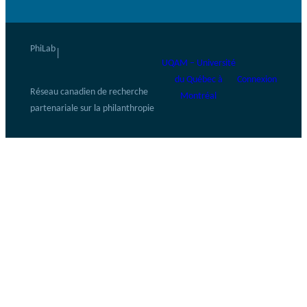
PhiLab
|
UQAM – Université
du Québec à
Connexion
Réseau canadien de recherche
Montréal
partenariale sur la philanthropie