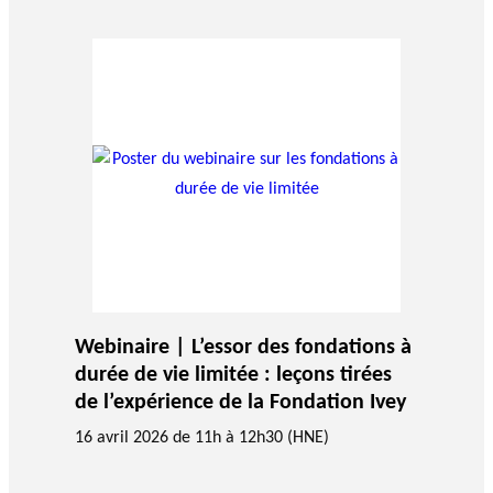
agneme
e
BALADO DU PHILAB
PRIX PHILAB
nt aux
ls
OBNL
Base de
données
GLOSSAIRE
SECTION DÉDIÉE AUX TERMES
PHILANTHROPIQUES
Webinaire | L’essor des fondations à
ESSENTIELS
durée de vie limitée : leçons tirées
de l’expérience de la Fondation Ivey
16 avril 2026 de 11h à 12h30 (HNE)