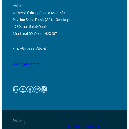
PhiLab
Université du Québec à Montréal
Pavillon Saint-Denis (AB), 10e étage
1290, rue Saint-Denis
Montréal (Québec) H2X 3J7
514-987-3000 #8576
philab@uqam.ca
LinkedIn
YouTube
Facebook
Spotify
Instagram
PhiLab
|
UQAM – Université