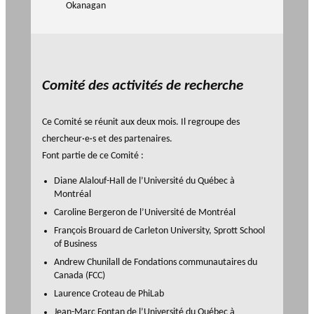
agneme
Okanagan
ir
a
PRIX PHILAB
nt aux
e
n
OBNL
s
n
Base de
fi
u
BALADO DU PHILAB
données
n
e
Comité des activités de recherche
a
ls
n
Ce Comité se réunit aux deux mois. Il regroupe des
c
chercheur·e·s et des partenaires.
i
Font partie de ce Comité :
e
Diane Alalouf-Hall de l’Université du Québec à
r
GLOSSAIRE
Montréal
s
SECTION DÉDIÉE AUX TERMES
Caroline Bergeron de l’Université de Montréal
PHILANTHROPIQUES
e
ESSENTIELS
François Brouard de Carleton University, Sprott School
t
of Business
d
Andrew Chunilall de Fondations communautaires du
e
Canada (FCC)
r
Laurence Croteau de PhiLab
e
Jean-Marc Fontan de l’Université du Québec à