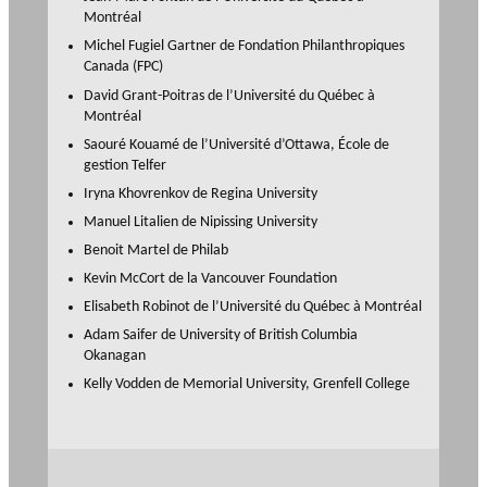
c
Montréal
h
Michel Fugiel Gartner de Fondation Philanthropiques
e
Canada (FPC)
r
David Grant-Poitras de l’Université du Québec à
c
Montréal
h
Saouré Kouamé de l’Université d’Ottawa, École de
e
gestion Telfer
Iryna Khovrenkov de Regina University
Manuel Litalien de Nipissing University
Benoit Martel de Philab
Kevin McCort de la Vancouver Foundation
Elisabeth Robinot de l’Université du Québec à Montréal
Adam Saifer de University of British Columbia
Okanagan
Kelly Vodden de Memorial University, Grenfell College