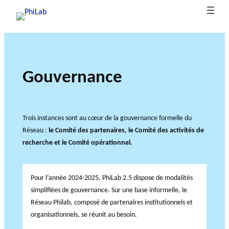
Aller
au
contenu
À
P
G
L
B
p
u
o
e
Gouvernance
l
b
r
u
r
La
o
o
li
v
ô
philanth
g
p
c
e
l
ropie en
u
o
at
r
e
Trois instances sont au cœur de la gouvernance formelle du
bref
Axes de recherche
Nouvelles
e
s
i
n
d
Réseau :
le Comité des partenaires, le Comité des activités de
d
o
a
e
recherche et le Comité opérationnel.
u
n
n
l
P
s
c
a
h
e
r
Pour l’année 2024-2025, PhiLab 2.5 dispose de modalités
PROJETS DE
i
e
simplifiées de gouvernance. Sur une base informelle, le
RECHERCHE
L
c
Réseau Philab, composé de partenaires institutionnels et
LE RÉSEAU PHILAB
a
h
organisationnels, se réunit au besoin.
SOUTIENT TROIS TYPES
b
e
DE RECHERCHE AU