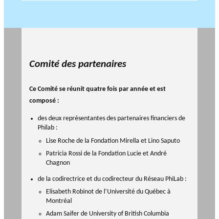
TRAVERS DE 5 AXES DE
r
Événements
RECHERCHE
c
L’ANNÉE
h
PHILANTHROPIQUE
e
REVUE DU PHILAB
Comité des partenaires
Ce Comité se réunit quatre fois par année et est
composé :
MEMBRES
Faire une demande
des deux représentantes des partenaires financiers de
de financement
Philab :
FORMATIONS EN
Lise Roche de la Fondation Mirella et Lino Saputo
PHILANTHROPIE
P
R
Patricia Rossi de la Fondation Lucie et André
VIDÉOS
a
a
BASE DE DONNÉES
Chagnon
r
p
de la codirectrice et du codirecteur du Réseau PhiLab :
t
p
Elisabeth Robinot de l’Université du Québec à
e
o
Montréal
n
rt
Accomp
Adam Saifer de University of British Columbia
a
s