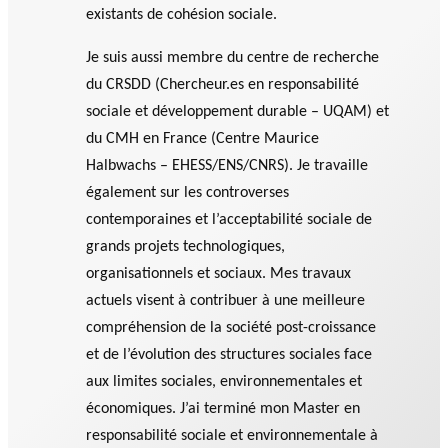
agneme
existants de cohésion sociale.
e
BALADO DU PHILAB
PRIX PHILAB
nt aux
ls
OBNL
Je suis aussi membre du centre de recherche
du CRSDD (Chercheur.es en responsabilité
Base de
données
sociale et développement durable – UQAM) et
du CMH en France (Centre Maurice
Halbwachs – EHESS/ENS/CNRS). Je travaille
également sur les controverses
contemporaines et l’acceptabilité sociale de
grands projets technologiques,
GLOSSAIRE
organisationnels et sociaux. Mes travaux
SECTION DÉDIÉE AUX TERMES
actuels visent à contribuer à une meilleure
PHILANTHROPIQUES
ESSENTIELS
compréhension de la société post-croissance
et de l’évolution des structures sociales face
aux limites sociales, environnementales et
économiques. J’ai terminé mon Master en
responsabilité sociale et environnementale à