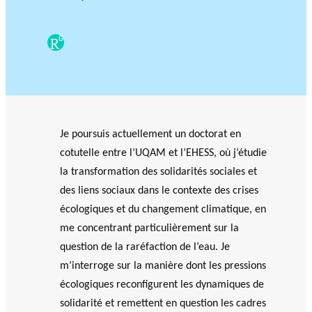
PHILANTHROPIQUE
TRAVERS DE 5 AXES DE
r
Événements
REVUE DU PHILAB
RECHERCHE
c
ResearchGate
h
e
MEMBRES
Je poursuis actuellement un doctorat en
Faire une
R
cotutelle entre l’UQAM et l’EHESS, où j’étudie
demande de
Partena
a
la transformation des solidarités sociales et
financement
VIDÉOS
ires
p
des liens sociaux dans le contexte des crises
FORMATIONS EN
financie
p
PHILANTHROPIE
écologiques et du changement climatique, en
rs et de
o
recherc
rt
BASE DE DONNÉES
me concentrant particulièrement sur la
he
s
question de la raréfaction de l’eau. Je
a
m’interroge sur la manière dont les pressions
n
écologiques reconfigurent les dynamiques de
n
Accomp
solidarité et remettent en question les cadres
u