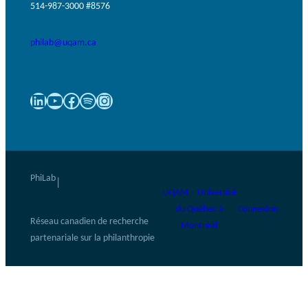
514-987-3000 #8576
philab@uqam.ca
LinkedIn
YouTube
Facebook
Spotify
Instagram
PhiLab
|
UQAM – Université
du Québec à
Connexion
Réseau canadien de recherche
Montréal
partenariale sur la philanthropie