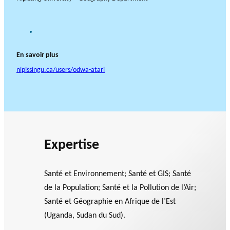
G
o
o
En savoir plus
g
l
nipissingu.ca/users/odwa-atari
e
S
c
h
o
l
a
r
Expertise
Santé et Environnement; Santé et GIS; Santé
de la Population; Santé et la Pollution de l’Air;
Santé et Géographie en Afrique de l’Est
(Uganda, Sudan du Sud).