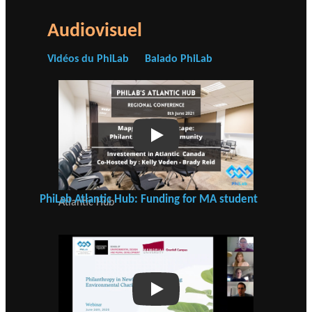
c
h
Audiovisuel
e
r
Vidéos du PhiLab
Balado PhiLab
c
h
e
Play
PhiLab Atlantic Hub: Funding for MA student
Atlantic Hub
Play