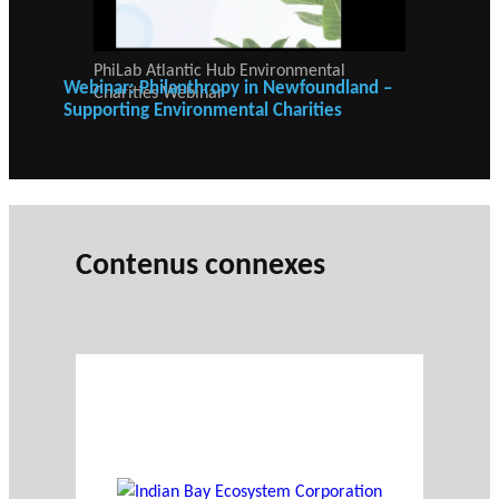
PhiLab Atlantic Hub Environmental
Webinar: Philanthropy in Newfoundland –
Charities Webinar
Supporting Environmental Charities
Contenus connexes