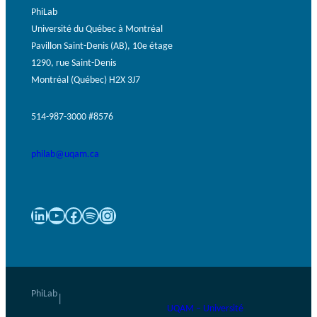
PhiLab
Université du Québec à Montréal
Pavillon Saint-Denis (AB), 10e étage
1290, rue Saint-Denis
Montréal (Québec) H2X 3J7
514-987-3000 #8576
philab@uqam.ca
LinkedIn
YouTube
Facebook
Spotify
Instagram
PhiLab
|
UQAM – Université