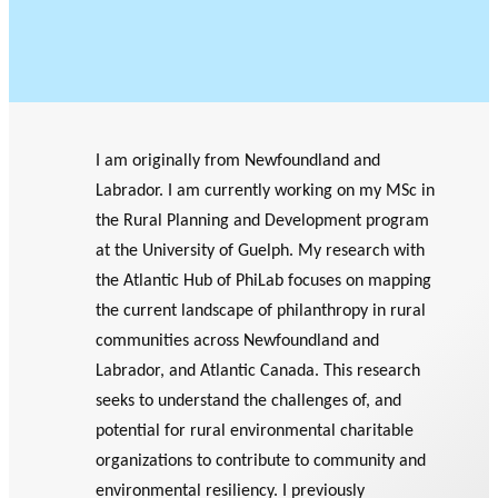
TRAVERS DE 5 AXES DE
r
Événements
RECHERCHE
c
L’ANNÉE
h
PHILANTHROPIQUE
e
REVUE DU PHILAB
I am originally from Newfoundland and
Labrador. I am currently working on my MSc in
the Rural Planning and Development program
MEMBRES
Faire une demande
at the University of Guelph. My research with
de financement
the Atlantic Hub of PhiLab focuses on mapping
FORMATIONS EN
the current landscape of philanthropy in rural
PHILANTHROPIE
P
R
communities across Newfoundland and
VIDÉOS
a
a
BASE DE DONNÉES
Labrador, and Atlantic Canada. This research
r
p
seeks to understand the challenges of, and
t
p
potential for rural environmental charitable
e
o
organizations to contribute to community and
n
rt
Accomp
environmental resiliency. I previously
a
s