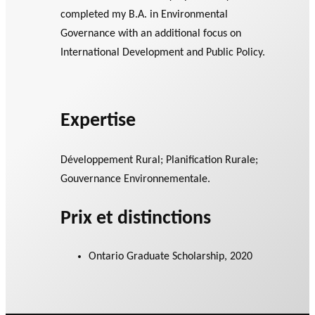
agneme
ir
a
completed my B.A. in Environmental
PRIX PHILAB
nt aux
e
n
Governance with an additional focus on
OBNL
s
n
International Development and Public Policy.
Base de
fi
u
BALADO DU PHILAB
données
n
e
a
ls
n
Expertise
c
i
Développement Rural; Planification Rurale;
e
Gouvernance Environnementale.
r
GLOSSAIRE
s
SECTION DÉDIÉE AUX TERMES
Prix et distinctions
PHILANTHROPIQUES
e
ESSENTIELS
t
d
Ontario Graduate Scholarship, 2020
e
r
e