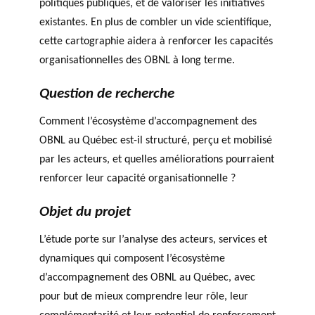
politiques publiques, et de valoriser les initiatives
agneme
e
BALADO DU PHILAB
PRIX PHILAB
nt aux
existantes. En plus de combler un vide scientifique,
ls
OBNL
cette cartographie aidera à renforcer les capacités
Base de
organisationnelles des OBNL à long terme.
données
Question de recherche
Comment l’écosystème d’accompagnement des
OBNL au Québec est-il structuré, perçu et mobilisé
par les acteurs, et quelles améliorations pourraient
renforcer leur capacité organisationnelle ?
GLOSSAIRE
SECTION DÉDIÉE AUX TERMES
Objet du projet
PHILANTHROPIQUES
ESSENTIELS
L’étude porte sur l’analyse des acteurs, services et
dynamiques qui composent l’écosystème
d’accompagnement des OBNL au Québec, avec
pour but de mieux comprendre leur rôle, leur