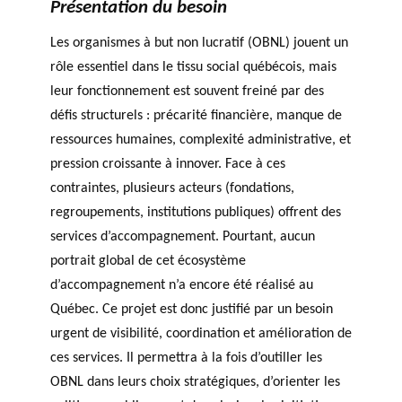
Présentation du besoin
PHILANTHROPIQUE
TRAVERS DE 5 AXES DE
r
Événements
REVUE DU PHILAB
RECHERCHE
c
Les organismes à but non lucratif (OBNL) jouent un
h
rôle essentiel dans le tissu social québécois, mais
e
leur fonctionnement est souvent freiné par des
MEMBRES
défis structurels : précarité financière, manque de
ressources humaines, complexité administrative, et
pression croissante à innover. Face à ces
Faire une
R
contraintes, plusieurs acteurs (fondations,
demande de
Partena
a
regroupements, institutions publiques) offrent des
financement
VIDÉOS
ires
p
services d’accompagnement. Pourtant, aucun
FORMATIONS EN
financie
p
portrait global de cet écosystème
PHILANTHROPIE
rs et de
o
d’accompagnement n’a encore été réalisé au
recherc
rt
BASE DE DONNÉES
Québec. Ce projet est donc justifié par un besoin
he
s
urgent de visibilité, coordination et amélioration de
a
n
ces services. Il permettra à la fois d’outiller les
n
OBNL dans leurs choix stratégiques, d’orienter les
Accomp
u