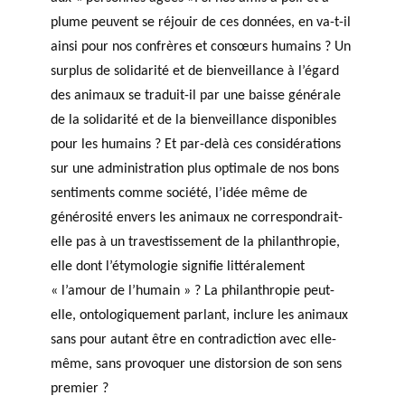
agneme
ir
a
plume peuvent se réjouir de ces données, en va-t-il
PRIX PHILAB
nt aux
e
n
ainsi pour nos confrères et consœurs humains ? Un
OBNL
s
n
surplus de solidarité et de bienveillance à l’égard
Base de
fi
u
BALADO DU PHILAB
données
des animaux se traduit-il par une baisse générale
n
e
de la solidarité et de la bienveillance disponibles
a
ls
pour les humains ? Et par-delà ces considérations
n
sur une administration plus optimale de nos bons
c
i
sentiments comme société, l’idée même de
e
générosité envers les animaux ne correspondrait-
r
GLOSSAIRE
elle pas à un travestissement de la philanthropie,
s
SECTION DÉDIÉE AUX TERMES
elle dont l’étymologie signifie littéralement
PHILANTHROPIQUES
e
« l’amour de l’humain » ? La philanthropie peut-
ESSENTIELS
t
elle, ontologiquement parlant, inclure les animaux
d
sans pour autant être en contradiction avec elle-
e
même, sans provoquer une distorsion de son sens
r
e
premier ?