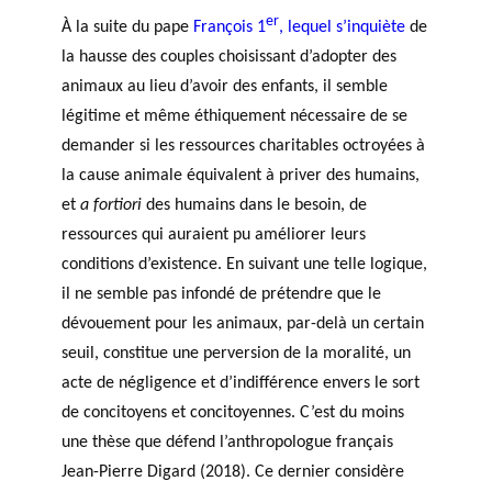
c
er
À la suite du pape
François 1
, lequel s’inquiète
de
h
la hausse des couples choisissant d’adopter des
e
r
animaux au lieu d’avoir des enfants, il semble
c
légitime et même éthiquement nécessaire de se
h
demander si les ressources charitables octroyées à
e
la cause animale équivalent à priver des humains,
et
a fortiori
des humains dans le besoin, de
ressources qui auraient pu améliorer leurs
conditions d’existence. En suivant une telle logique,
il ne semble pas infondé de prétendre que le
dévouement pour les animaux, par-delà un certain
seuil, constitue une perversion de la moralité, un
acte de négligence et d’indifférence envers le sort
de concitoyens et concitoyennes. C’est du moins
une thèse que défend l’anthropologue français
Jean-Pierre Digard (2018). Ce dernier considère