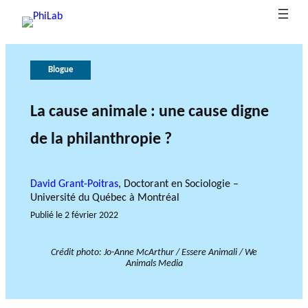
Blogue
À
P
G
L
B
p
u
o
e
l
b
r
u
r
La cause animale : une cause digne
La
o
o
li
v
ô
de la philanthropie ?
philanth
g
p
c
e
l
ropie en
u
o
at
r
e
bref
Axes de recherche
Nouvelles
e
s
i
n
d
David Grant-Poitras
, Doctorant en Sociologie –
d
o
a
e
Université du Québec à Montréal
u
n
n
l
Publié le
2 février 2022
P
s
c
a
h
e
r
PROJETS DE
Crédit photo: Jo-Anne McArthur / Essere Animali / We
i
e
RECHERCHE
Animals Media
L
c
LE RÉSEAU PHILAB
a
h
SOUTIENT TROIS TYPES
b
e
DE RECHERCHE AU