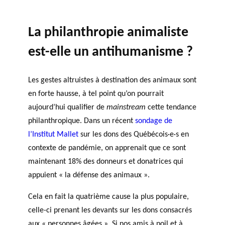
TRAVERS DE 5 AXES DE
r
Événements
RECHERCHE
c
L’ANNÉE
La philanthropie animaliste
h
PHILANTHROPIQUE
e
est-elle un antihumanisme ?
REVUE DU PHILAB
Les gestes altruistes à destination des animaux sont
en forte hausse, à tel point qu’on pourrait
aujourd’hui qualifier de
mainstream
cette tendance
MEMBRES
Faire une demande
philanthropique. Dans un récent
sondage de
de financement
l’Institut Mallet
sur les dons des Québécois·e·s en
FORMATIONS EN
contexte de pandémie, on apprenait que ce sont
PHILANTHROPIE
P
R
maintenant 18% des donneurs et donatrices qui
VIDÉOS
a
a
BASE DE DONNÉES
r
p
appuient « la défense des animaux ».
t
p
Cela en fait la quatrième cause la plus populaire,
e
o
celle-ci prenant les devants sur les dons consacrés
n
rt
Accomp
a
s
aux « personnes âgées ». Si nos amis à poil et à