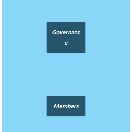
Governanc
e
Members