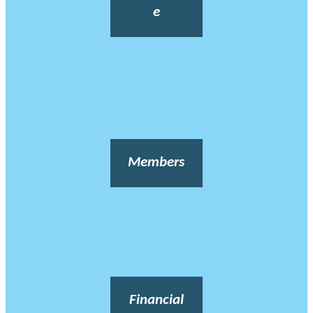
e
Members
Financial