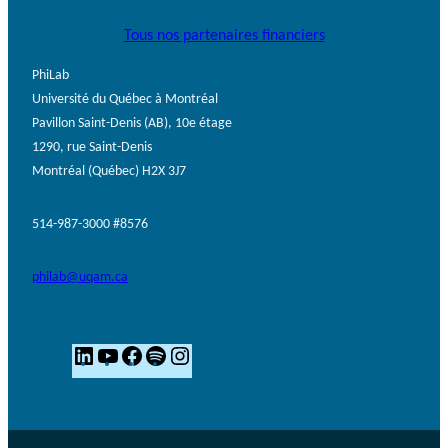
Tous nos partenaires financiers
PhiLab
Université du Québec à Montréal
Pavillon Saint-Denis (AB), 10e étage
1290, rue Saint-Denis
Montréal (Québec) H2X 3J7
514-987-3000 #8576
philab@uqam.ca
L
Y
F
S
I
i
o
a
p
n
n
u
c
o
s
k
T
e
t
t