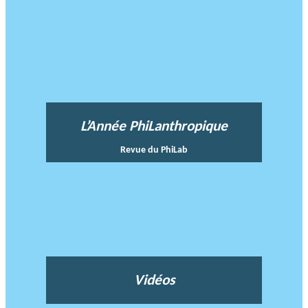
L’Année PhiLanthropique
Revue du PhiLab
Vidéos