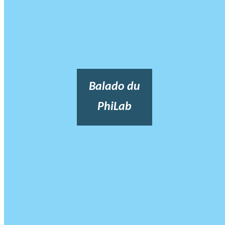
Balado du
PhiLab