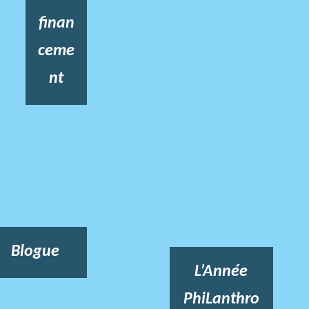
finan
ceme
nt
Blogue
L’Année
PhiLanthro