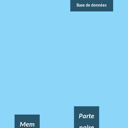
Base de données
Parte
Mem
naire