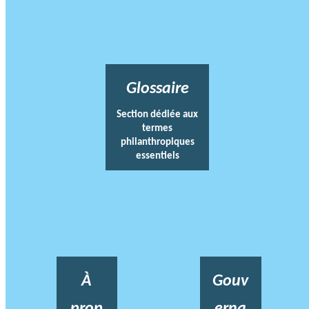
Glossaire
Section dédiée aux
termes
philanthropiques
essentiels
À
Gouv
prop
erna