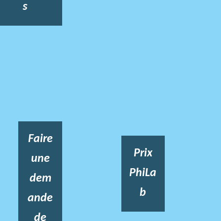
s
Faire
Prix
une
PhiLa
dem
b
ande
de