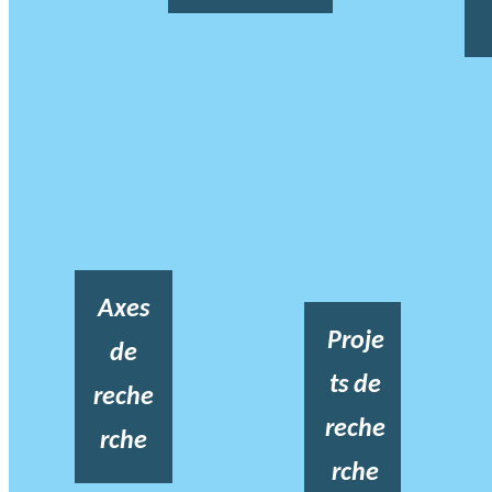
Axes
Proje
de
ts de
reche
reche
rche
rche