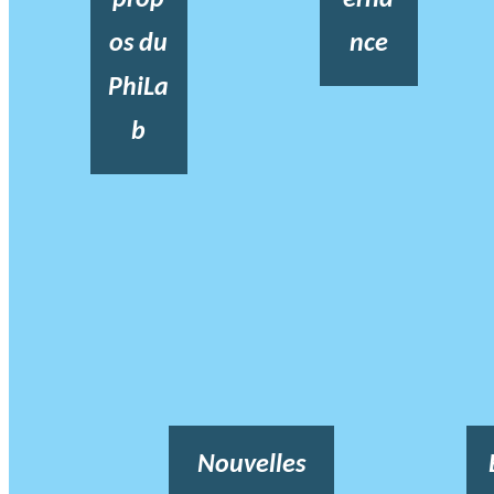
os du
nce
PhiLa
b
Nouvelles