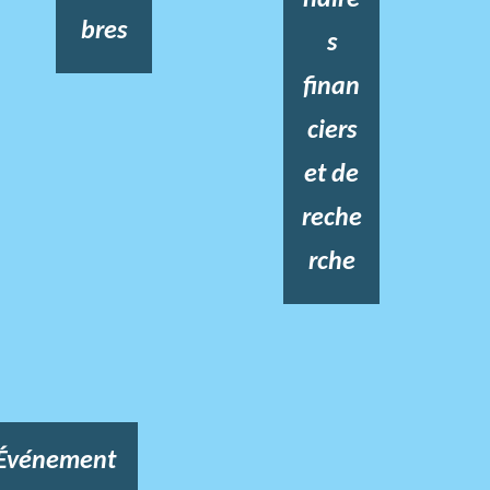
bres
s
finan
ciers
et de
reche
rche
Événement