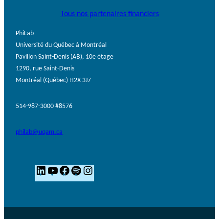
Tous nos partenaires financiers
PhiLab
Université du Québec à Montréal
Pavillon Saint-Denis (AB), 10e étage
1290, rue Saint-Denis
Montréal (Québec) H2X 3J7
514-987-3000 #8576
philab@uqam.ca
L
Y
F
S
I
i
o
a
p
n
n
u
c
o
s
k
T
e
t
t