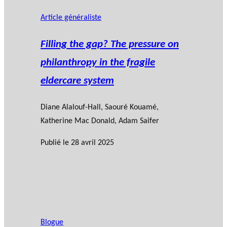
Article généraliste
Filling the gap? The pressure on
philanthropy in the fragile
eldercare system
Diane Alalouf-Hall
,
Saouré Kouamé
,
Katherine Mac Donald
,
Adam Saifer
Publié le
28 avril 2025
Blogue