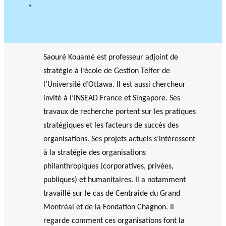
G
o
o
g
l
e
Saouré Kouamé est professeur adjoint de
S
c
stratégie à l’école de Gestion Telfer de
h
l’Université d’Ottawa. Il est aussi chercheur
o
l
invité à l’INSEAD France et Singapore. Ses
a
travaux de recherche portent sur les pratiques
r
stratégiques et les facteurs de succès des
organisations. Ses projets actuels s’intéressent
à la stratégie des organisations
philanthropiques (corporatives, privées,
publiques) et humanitaires. Il a notamment
travaillé sur le cas de Centraide du Grand
Montréal et de la Fondation Chagnon. Il
regarde comment ces organisations font la