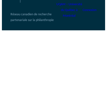
|
UQAM – Université
du Québec à
Connexion
Réseau canadien de recherche
Montréal
partenariale sur la philanthropie