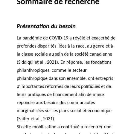
Sommaire de recherche
PHILANTHROPIQUE
TRAVERS DE 5 AXES DE
r
Événements
REVUE DU PHILAB
RECHERCHE
c
h
Présentation du besoin
e
MEMBRES
La pandémie de COVID-19 a révélé et exacerbé de
profondes disparités liées à la race, au genre et à
la classe sociale au sein de la société canadienne
Faire une
R
(Siddiqui et al., 2021). En réponse, les fondations
demande de
Partena
a
philanthropiques, comme le secteur
financement
VIDÉOS
ires
p
philanthropique dans son ensemble, ont entrepris
FORMATIONS EN
financie
p
d’importantes réformes de leurs politiques et de
PHILANTHROPIE
rs et de
o
leurs pratiques de financement afin de mieux
recherc
rt
BASE DE DONNÉES
répondre aux besoins des communautés
he
s
marginalisées sur les plans social et économique
a
n
(Saifer et al., 2021).
n
Si cette mobilisation a contribué à recentrer une
Accomp
u