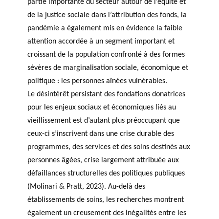
partie importante du secteur autour de l’équité et
agneme
e
BALADO DU PHILAB
PRIX PHILAB
de la justice sociale dans l’attribution des fonds, la
nt aux
ls
OBNL
pandémie a également mis en évidence la faible
Base de
attention accordée à un segment important et
données
croissant de la population confronté à des formes
sévères de marginalisation sociale, économique et
politique : les personnes aînées vulnérables.
Le désintérêt persistant des fondations donatrices
pour les enjeux sociaux et économiques liés au
vieillissement est d’autant plus préoccupant que
GLOSSAIRE
ceux-ci s’inscrivent dans une crise durable des
SECTION DÉDIÉE AUX TERMES
programmes, des services et des soins destinés aux
PHILANTHROPIQUES
ESSENTIELS
personnes âgées, crise largement attribuée aux
défaillances structurelles des politiques publiques
(Molinari & Pratt, 2023). Au-delà des
établissements de soins, les recherches montrent
également un creusement des inégalités entre les