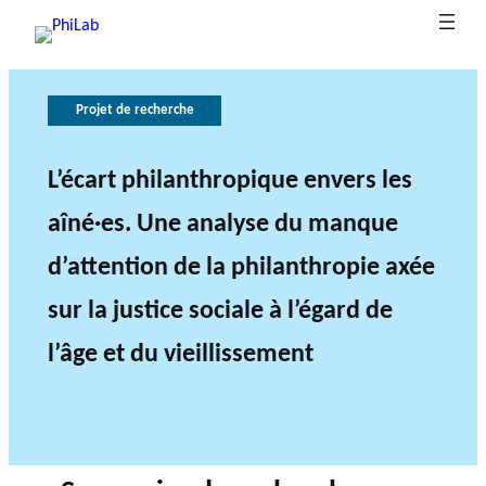
Projet de recherche
G
L
B
e
o
l
u
r
L’écart philanthropique envers les
La
À
o
ô
v
propos
philant
g
e
l
aîné·es. Une analyse du manque
Publica
hropie
du
Axes de
u
e
r
d’attention de la philanthropie axée
en bref
PhiLab
tions
recherche
Nouvelles
e
d
n
e
a
sur la justice sociale à l’égard de
n
l
a
c
l’âge et du vieillissement
e
r
PROJETS DE
e
RECHERCHE
c
LE RÉSEAU PHILAB
h
SOUTIENT TROIS TYPES
L’ANNÉE
e
DE RECHERCHE AU