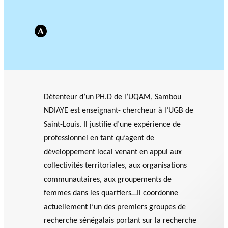
e
r
Événements
fi
c
Academia
L’ANNÉE
n
h
PHILANTHROPIQUE
a
e
REVUE DU PHILAB
n
c
e
m
Détenteur d’un PH.D de l’UQAM, Sambou
e
NDIAYE est enseignant- chercheur à l’UGB de
MEMBRES
n
Saint-Louis. Il justifie d’une expérience de
t
professionnel en tant qu’agent de
FORMATIONS EN
PHILANTHROPIE
développement local venant en appui aux
P
R
VIDÉOS
a
a
BASE DE DONNÉES
collectivités territoriales, aux organisations
r
p
communautaires, aux groupements de
t
p
femmes dans les quartiers…Il coordonne
PROJETS DE
e
o
actuellement l’un des premiers groupes de
RECHERCHE
n
rt
Accomp
recherche sénégalais portant sur la recherche
LE RÉSEAU PHILAB
a
s