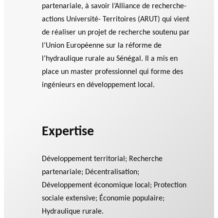
agneme
SOUTIENT TROIS TYPES DE
partenariale, à savoir l’Alliance de recherche-
ir
a
RECHERCHE AU TRAVERS
nt aux
actions Université- Territoires (ARUT) qui vient
e
n
DE 5 AXES DE RECHERCHE
OBNL
de réaliser un projet de recherche soutenu par
s
n
Base de
fi
u
l’Union Européenne sur la réforme de
BALADO DU PHILAB
données
n
e
l’hydraulique rurale au Sénégal. Il a mis en
a
ls
place un master professionnel qui forme des
n
ingénieurs en développement local.
c
i
e
PRIX PHILAB
r
GLOSSAIRE
Expertise
s
SECTION DÉDIÉE AUX TERMES
PHILANTHROPIQUES
e
ESSENTIELS
Développement territorial; Recherche
t
partenariale; Décentralisation;
d
e
Développement économique local; Protection
r
sociale extensive; Économie populaire;
e
Hydraulique rurale.