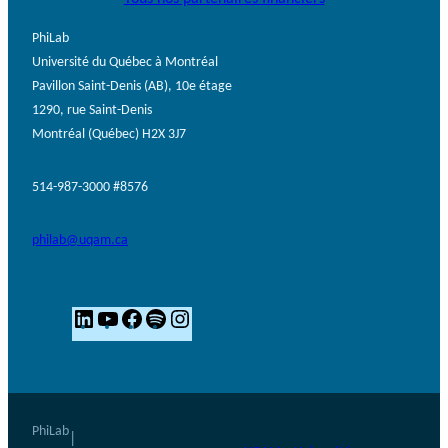
PhiLab
Université du Québec à Montréal
Pavillon Saint-Denis (AB), 10e étage
1290, rue Saint-Denis
Montréal (Québec) H2X 3J7
514-987-3000 #8576
philab@uqam.ca
L
Y
F
S
I
i
o
a
p
n
n
u
c
o
s
k
T
e
t
t
e
u
b
i
a
PhiLab
|