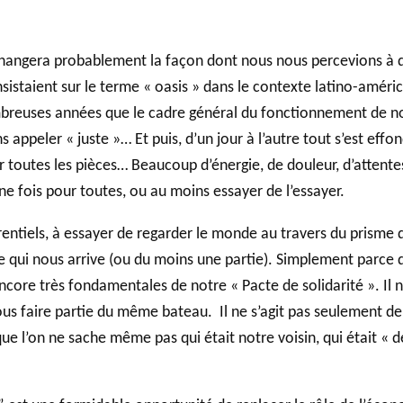
GLOSSAIRE
 changera probablement la façon dont nous nous percevions à
istaient sur le terme « oasis » dans le contexte latino-américa
SECTION DÉDIÉE AUX TERMES PHILANTHROPIQUES
BALADO 
ESSENTIELS
reuses années que le cadre général du fonctionnement de notre
appeler « juste »… Et puis, d’un jour à l’autre tout s’est eff
toutes les pièces… Beaucoup d’énergie, de douleur, d’attentes,
e fois pour toutes, ou au moins essayer de l’essayer.
rentiels, à essayer de regarder le monde au travers du prisme d
 ce qui nous arrive (ou du moins une partie). Simplement parce
encore très fondamentales de notre « Pacte de solidarité ». Il 
ous faire partie du même bateau. Il ne s’agit pas seulement d
e l’on ne sache même pas qui était notre voisin, qui était « de