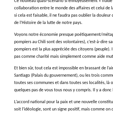
Ce nouveau quasi-scénario si ennuyeusement « fluide” 
collaboration entre le monde des affaires et celui de
si cela est faisable, il ne faudra pas oublier la doul
de l’Histoire de la lutte de notre pays.
Voyons notre économie presque poétiquement/métaphori
pompiers au Chili sont des volontaires), c’est-à-dire sa
pompiers est la plus appréciée des citoyens (peuple). I
pas comme charité mais simplement comme aide mutuel
Et bien sûr, tout cela est impossible en brassant de l
Santiago (Palais du gouvernement), ou les trois commun
toutes ses communes et dans toutes ses localités, là où 
quelques pas de vous tous nous y compris. Il y a donc
L’accord national pour la paix et une nouvelle constit
soit l’idéologie, sont un signe positif, mais comme on 