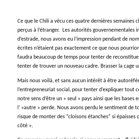
Accompagnem
Ce que le Chili a vécu ces quatre dernières semaines
ent aux OBNL
perçus à l’étranger. Les autorités gouvernementales ins
VIDÉOS
Base de données
d’estrade, nous avons eu l’impression pendant de nomb
écrites n’étaient pas exactement ce que nous pourrions 
faudra beaucoup de temps pour tenter de reconstituer 
tenter de trouver un nouveau cadre. Brasser la cage un
Mais nous voilà, et sans aucun intérêt à être autoréfé
l’entrepreneuriat social, pour tenter d’expliquer tout
notre sens d’être un « seul » pays ainsi que les bases 
l’ »autre » perde. Nous avons perdu le sentiment de t
risque de monter des “cloisons étanches” si épaisses qu
côté ».