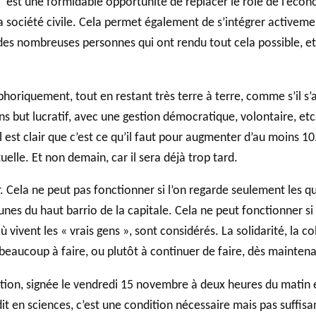
est une formidable opportunité de replacer le rôle de l’économ
 la société civile. Cela permet également de s’intégrer active
eur des nombreuses personnes qui ont rendu tout cela possible, 
quement, tout en restant très terre à terre, comme s’il s’ag
ns but lucratif, avec une gestion démocratique, volontaire, etc….
l est clair que c’est ce qu’il faut pour augmenter d’au moins 1
le. Et non demain, car il sera déjà trop tard.
’air. Cela ne peut pas fonctionner si l’on regarde seulement le
es du haut barrio de la capitale. Cela ne peut fonctionner si e
vivent les « vrais gens », sont considérés. La solidarité, la col
 beaucoup à faire, ou plutôt à continuer de faire, dès mainten
ution, signée le vendredi 15 novembre à deux heures du matin e
dit en sciences, c’est une condition nécessaire mais pas suffis