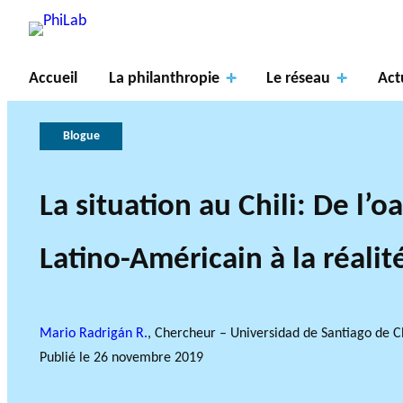
Accueil
La philanthropie
Le réseau
Act
Blogue
La situation au Chili: De l’oa
Axes
À
de
propos
La
PROJETS DE R
Latino-Américain à la réalit
recher
du
philanthropie
Gouve
LE RÉSEAU PHILAB S
TYPES DE RECHERCHE A
che
PhiLab
Publications
Nouvelles
en bref
rnance
AXES DE REC
Mario Radrigán R.
, Chercheur – Universidad de Santiago de C
Publié le
26 novembre 2019