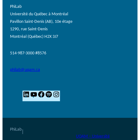
PhiLab
Université du Québec à Montréal
Pavillon Saint-Denis (AB), 10e étage
1290, rue Saint-Denis
Montréal (Québec) H2X 3J7
514-987-3000 #8576
philab@uqam.ca
L
Y
F
S
I
i
o
a
p
n
n
u
c
o
s
k
T
e
t
t
e
u
b
i
a
PhiLab
|
UQAM – Université
d
b
o
f
g