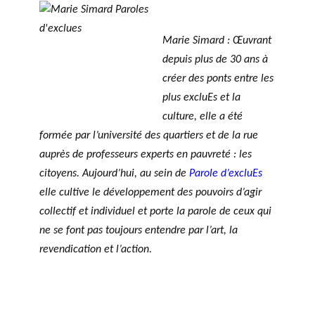
agneme
ir
a
PRIX PHILAB
nt aux
e
n
OBNL
Marie Simard : Œuvrant
s
n
Base de
depuis plus de 30 ans à
fi
u
BALADO DU PHILAB
données
créer des ponts entre les
n
e
plus excluEs et la
a
ls
n
culture, elle a été
c
formée par l’université des quartiers et de la rue
i
auprès de professeurs experts en pauvreté : les
e
citoyens. Aujourd’hui, au sein de
Parole d’excluEs
r
GLOSSAIRE
elle cultive le développement des pouvoirs d’agir
s
SECTION DÉDIÉE AUX TERMES
collectif et individuel et porte la parole de ceux qui
PHILANTHROPIQUES
e
ESSENTIELS
ne se font pas toujours entendre par l’art, la
t
revendication et l’action.
d
e
r
e