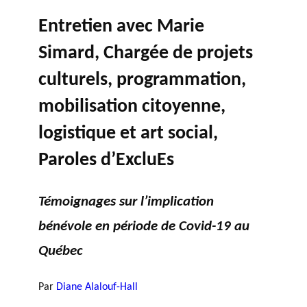
TRAVERS DE 5 AXES DE
r
Événements
Entretien avec Marie
RECHERCHE
c
L’ANNÉE
h
Simard, Chargée de projets
PHILANTHROPIQUE
e
REVUE DU PHILAB
culturels, programmation,
mobilisation citoyenne,
logistique et art social,
MEMBRES
Faire une demande
Paroles d’ExcluEs
de financement
FORMATIONS EN
Témoignages sur l’implication
PHILANTHROPIE
P
R
VIDÉOS
a
a
BASE DE DONNÉES
bénévole en période de Covid-19 au
r
p
Québec
t
p
e
o
Par
Diane Alalouf-Hall
n
rt
Accomp
a
s