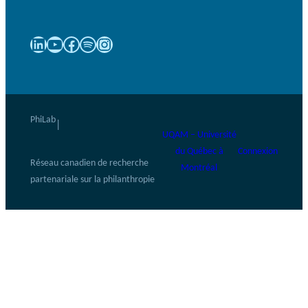
LinkedIn
YouTube
Facebook
Spotify
Instagram
PhiLab
|
UQAM – Université
du Québec à
Connexion
Réseau canadien de recherche
Montréal
partenariale sur la philanthropie