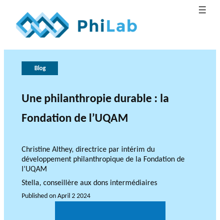
G
T
h
o
Blog
e
v
B
e
r
Une philanthropie durable : la
What is
l
o
r
Publica
Philant
About
o
n
l
Fondation de l’UQAM
hropy?
PhiLab
tions
Research Axes
News
g
e
a
o
n
c
f
Christine Althey, directrice par intérim du
développement philanthropique de la Fondation de
e
r
l’UQAM
e
Stella, conseillère aux dons intermédiaires
s
e
Published on
April 2 2024
RESEARCH PROJECTS
a
THE PHILAB NETWORK
r
SUPPORTS THREE TYPES