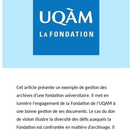
JOURNAL
OF RESEARCH ALONG 5
c
Events
THE PHILANTHROPIC YEAR
RESEARCH AXES.
h
MEMBERS
A
n
PHILANTHROPIC
Apply for
n
TRAINING
funding
VIDEOS
Financi
u
al
a
DATABASE
Cet article présente un exemple de gestion des
partner
l
s
archives d’une fondation universitaire. Il met en
r
e
lumière l’engagement de la Fondation de l’UQAM à
p
une bonne gestion de ses documents. Le cas du don
o
de violon illustre la diversité des défis auxquels la
rt
Fondation est confrontée en matière d’archivage. Il
s