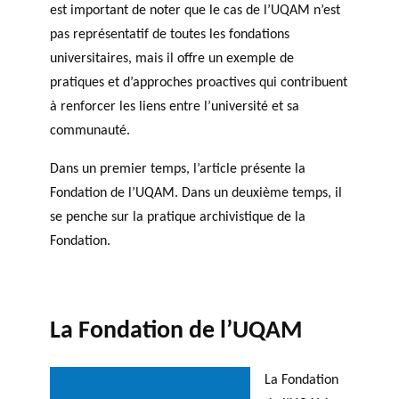
Support
est important de noter que le cas de l’UQAM n’est
for NPOs
PHILAB PODCAST
PHILAB AWARD
pas représentatif de toutes les fondations
Database
universitaires, mais il offre un exemple de
pratiques et d’approches proactives qui contribuent
à renforcer les liens entre l’université et sa
communauté.
Dans un premier temps, l’article présente la
Fondation de l’UQAM. Dans un deuxième temps, il
GLOSSARY
se penche sur la pratique archivistique de la
ESSENTIAL PHILANTHROPIC
Fondation.
TERMS
La Fondation de l’UQAM
La Fondation