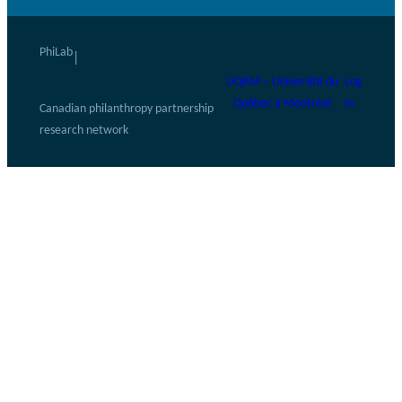
PhiLab
|
UQAM – Université du
Log
Québec à Montréal
in
Canadian philanthropy partnership
research network