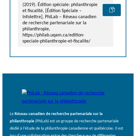
(2019). Édition spéciale: philanthropie
et fiscalité, [Édition Spéciale –
Infolettre], PhiLab – Réseau canadien
de recherche partenariale sur la
philanthropie,
https://philab.uqam.ca/edition-
speciale-philanthropie-et-fiscalite/
Le
Réseau canadien de recherche partenariale sur la
philanthropie
(PhiLab) est un groupe de recherche partenariale
dédié à l’étude de la philanthropie canadienne et québécoise. Il est
issu d’une collaboration entre des chercheur·e·s de différentes