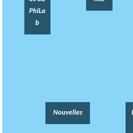
PhiLa
b
Nouvelles