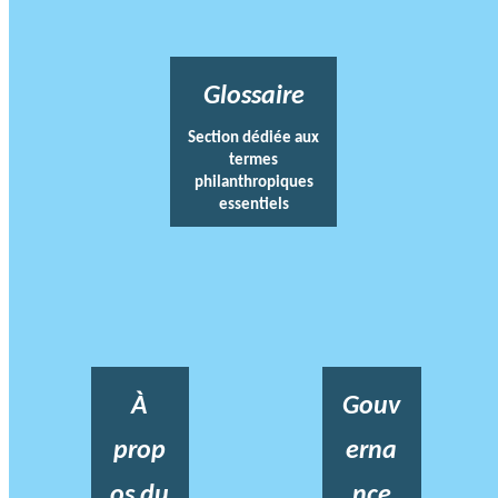
Glossaire
Section dédiée aux
termes
philanthropiques
essentiels
À
Gouv
prop
erna
os du
nce