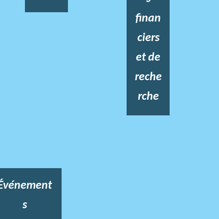
finan
ciers
et de
reche
rche
Événement
s