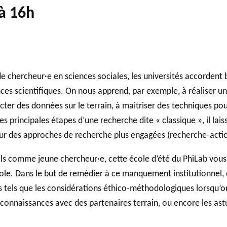
 à 16h
e chercheur·e en sciences sociales, les universités accordent
es scientifiques. On nous apprend, par exemple, à réaliser une
ecter des données sur le terrain, à maitriser des techniques pou
s principales étapes d’une recherche dite « classique », il la
pour des approches de recherche plus engagées (recherche-actio
ils comme jeune chercheur·e, cette école d’été du PhiLab vous
ole. Dans le but de remédier à ce manquement institutionnel,
s tels que les considérations éthico-méthodologiques lorsqu’o
connaissances avec des partenaires terrain, ou encore les ast