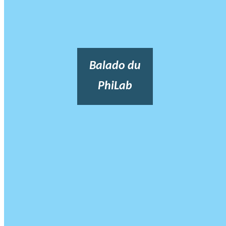
Balado du
PhiLab