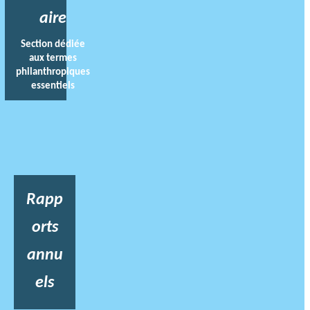
aire
Section dédiée
aux termes
philanthropiques
essentiels
Rapp
orts
annu
els