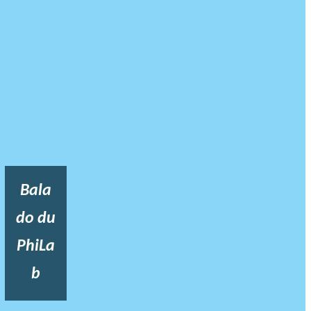
Bala
do du
PhiLa
b