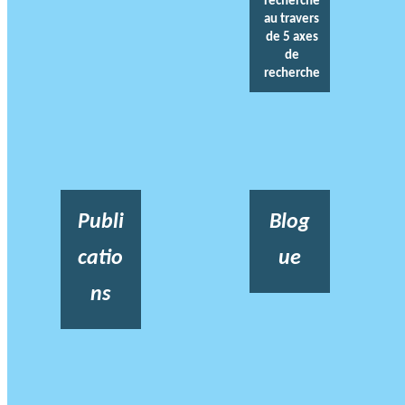
recherche
au travers
de 5 axes
de
recherche
Publi
Blog
catio
ue
ns