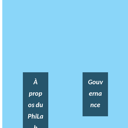
À
Gouv
prop
erna
os du
nce
PhiLa