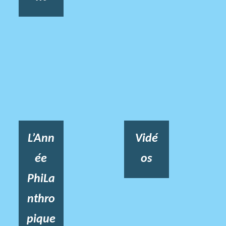
L’Ann
Vidé
ée
os
PhiLa
nthro
pique