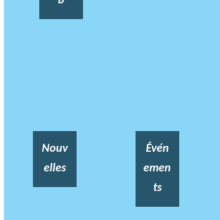
b
Nouv
Évén
elles
emen
ts