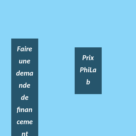
Faire
Prix
une
PhiLa
dema
b
nde
de
finan
ceme
nt