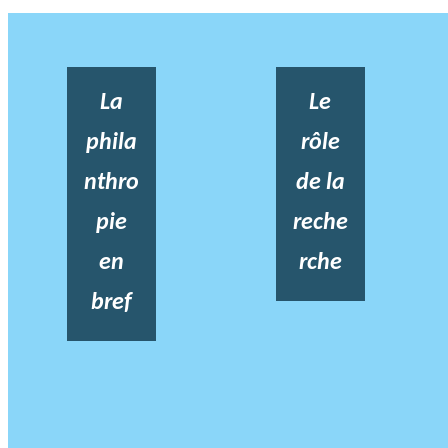
La
Le
phila
rôle
nthro
de la
pie
reche
en
rche
bref