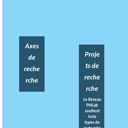
Axes
Proje
de
ts de
reche
reche
rche
rche
Le Réseau
PhiLab
soutient
trois
types de