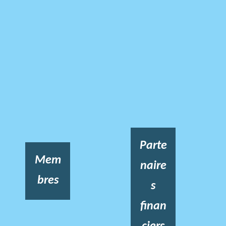
Parte
Mem
naire
bres
s
finan