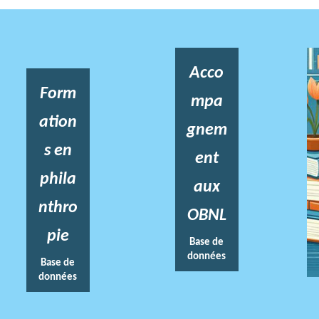
Acco
Form
mpa
ation
gnem
s en
ent
phila
aux
nthro
OBNL
pie
Base de
données
Base de
données