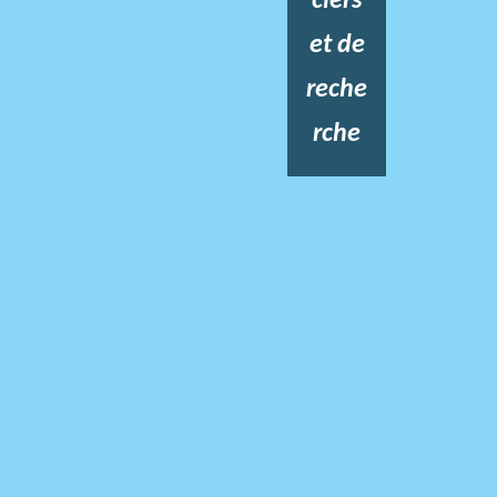
ciers
et de
reche
rche