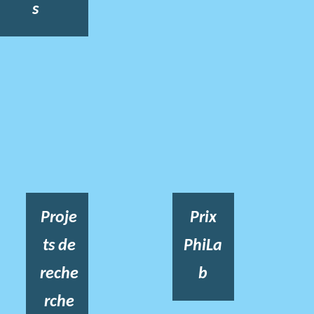
s
Proje
Prix
ts de
PhiLa
reche
b
rche