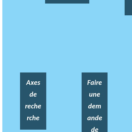
Axes
Faire
de
une
reche
dem
rche
ande
de