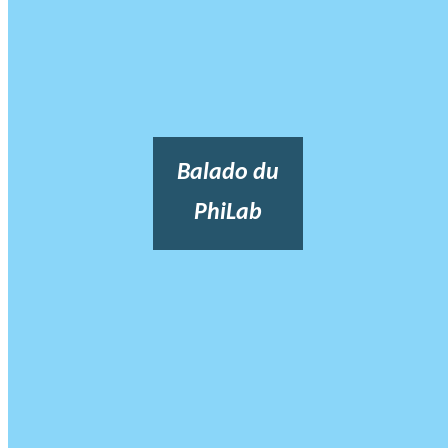
Balado du
PhiLab