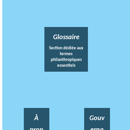
Glossaire
Section dédiée aux
termes
philanthropiques
essentiels
À
Gouv
prop
erna