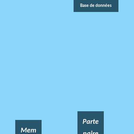
Base de données
Parte
Mem
naire