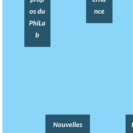
os du
nce
PhiLa
b
Nouvelles