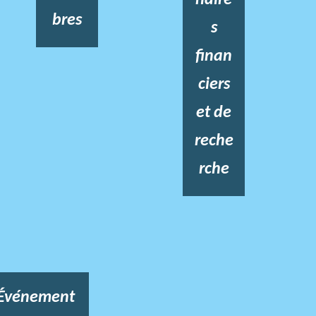
bres
s
finan
ciers
et de
reche
rche
Événement