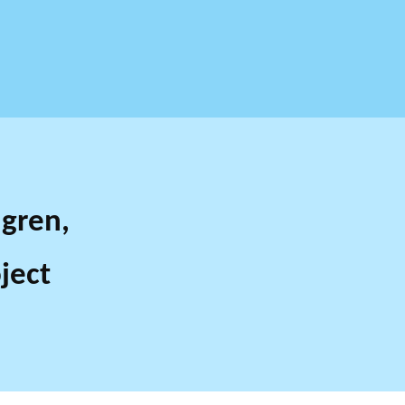
dgren,
ject