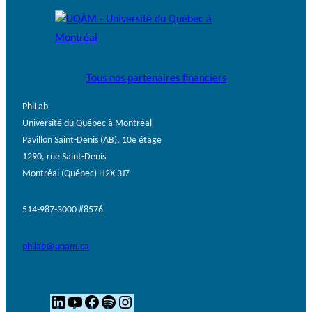
Tous nos partenaires financiers
PhiLab
Université du Québec à Montréal
Pavillon Saint-Denis (AB), 10e étage
1290, rue Saint-Denis
Montréal (Québec) H2X 3J7
514-987-3000 #8576
philab@uqam.ca
L
Y
F
S
I