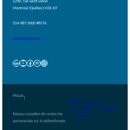
1290, rue Saint-Denis
Montréal (Québec) H2X 3J7
514-987-3000 #8576
philab@uqam.ca
LinkedIn
YouTube
Facebook
Spotify
Instagram
PhiLab
|
UQAM – Université
du Québec à
Connexion
Réseau canadien de recherche
Montréal
partenariale sur la philanthropie