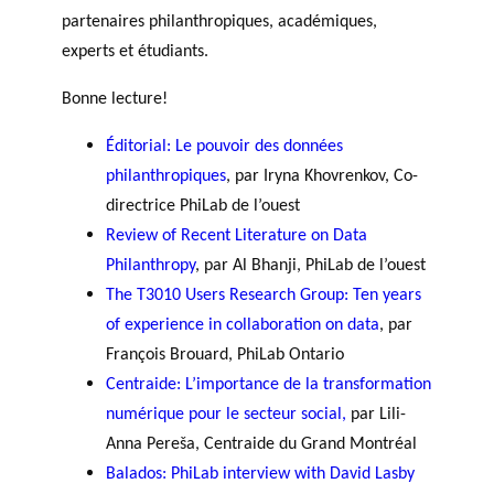
agneme
partenaires philanthropiques, académiques,
e
BALADO DU PHILAB
PRIX PHILAB
nt aux
experts et étudiants.
ls
OBNL
Base de
Bonne lecture!
données
Éditorial: Le pouvoir des données
philanthropiques
, par Iryna Khovrenkov, Co-
directrice PhiLab de l’ouest
Review of Recent Literature on Data
Philanthropy
, par Al Bhanji, PhiLab de l’ouest
GLOSSAIRE
The T3010 Users Research Group: Ten years
SECTION DÉDIÉE AUX TERMES
of experience in collaboration on data
, par
PHILANTHROPIQUES
François Brouard, PhiLab Ontario
ESSENTIELS
Centraide: L’importance de la transformation
numérique pour le secteur social
,
par Lili-
Anna Pereša, Centraide du Grand Montréal
Balados:
PhiLab interview with David Lasby