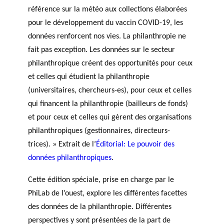
PHILANTHROPIQUE
référence sur la météo aux collections élaborées
TRAVERS DE 5 AXES DE
r
Événements
REVUE DU PHILAB
RECHERCHE
c
pour le développement du vaccin COVID-19, les
h
données renforcent nos vies. La philanthropie ne
e
fait pas exception. Les données sur le secteur
MEMBRES
philanthropique créent des opportunités pour ceux
et celles qui étudient la philanthropie
(universitaires, chercheurs-es), pour ceux et celles
Faire une
R
qui financent la philanthropie (bailleurs de fonds)
demande de
Partena
a
et pour ceux et celles qui gèrent des organisations
financement
VIDÉOS
ires
p
philanthropiques (gestionnaires, directeurs-
FORMATIONS EN
financie
p
trices). » Extrait de l’
Éditorial: Le pouvoir des
PHILANTHROPIE
rs et de
o
données philanthropiques
.
recherc
rt
BASE DE DONNÉES
he
s
Cette édition spéciale, prise en charge par le
a
PhiLab de l’ouest, explore les différentes facettes
n
des données de la philanthropie. Différentes
n
Accomp
perspectives y sont présentées de la part de
u