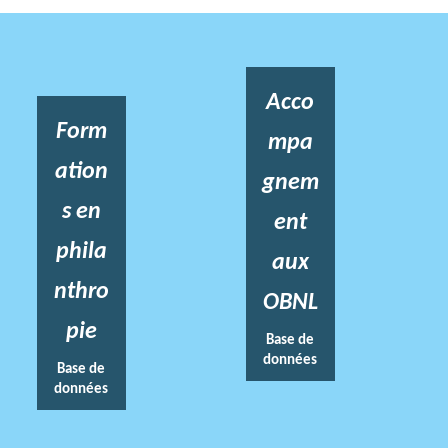
Acco
Form
mpa
ation
gnem
s en
ent
phila
aux
nthro
OBNL
pie
Base de
données
Base de
données