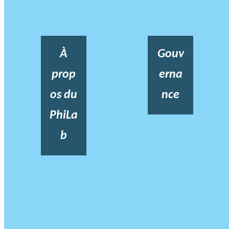
À
Gouv
prop
erna
os du
nce
PhiLa
b