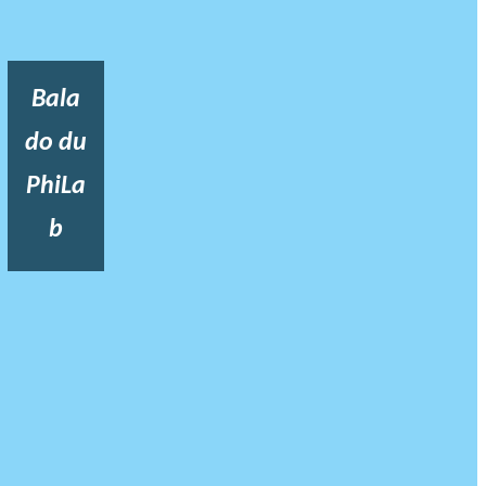
Bala
do du
PhiLa
b