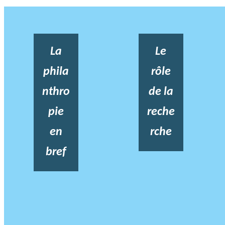
La
Le
phila
rôle
nthro
de la
pie
reche
en
rche
bref