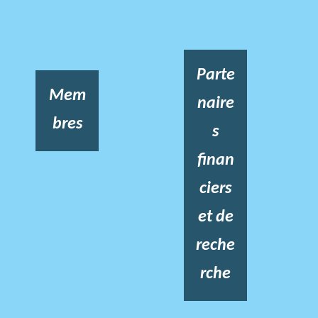
Parte
Mem
naire
bres
s
finan
ciers
et de
reche
rche