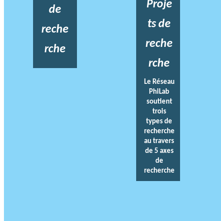
Proje
de
ts de
reche
reche
rche
rche
Le Réseau
PhiLab
soutient
trois
types de
recherche
au travers
de 5 axes
de
recherche