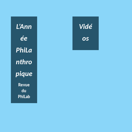
L’Ann
Vidé
ée
os
PhiLa
nthro
pique
Revue
du
PhiLab