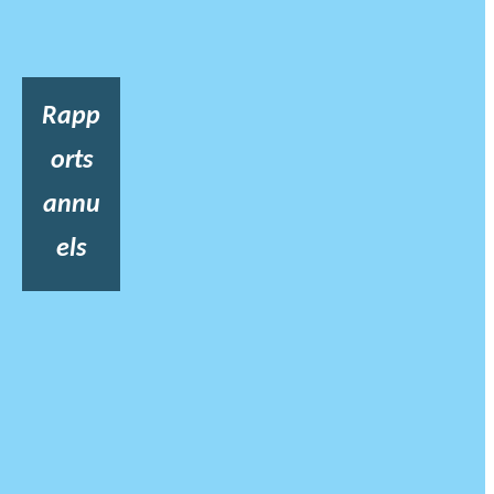
Rapp
orts
annu
els