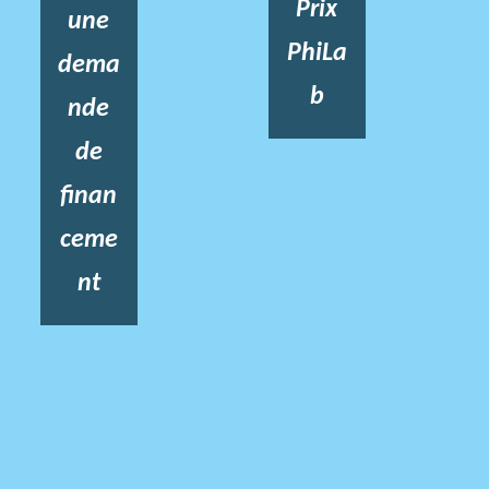
Prix
une
PhiLa
dema
b
nde
de
finan
ceme
nt