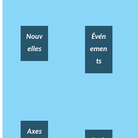
Nouv
Évén
elles
emen
ts
Axes