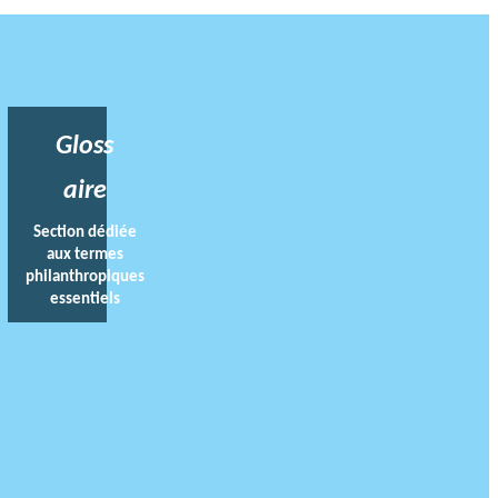
Gloss
aire
Section dédiée
aux termes
philanthropiques
essentiels