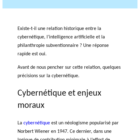
e
r
Événements
fi
c
L’ANNÉE
n
h
PHILANTHROPIQUE
a
e
Existe-t-il une relation historique entre la
REVUE DU PHILAB
n
cybernétique, l’intelligence artificielle et la
c
philanthropie subventionnaire ? Une réponse
e
rapide est oui.
m
e
Avant de nous pencher sur cette relation, quelques
MEMBRES
n
précisions sur la cybernétique.
t
FORMATIONS EN
Cybernétique et enjeux
PHILANTHROPIE
P
R
VIDÉOS
a
a
BASE DE DONNÉES
moraux
r
p
t
p
PROJETS DE
La
cybernétique
est un néologisme popularisé par
e
o
RECHERCHE
n
rt
Norbert Wiener en 1947. Ce dernier, dans une
Accomp
LE RÉSEAU PHILAB
a
s