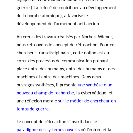
logique de contribution minimale à l’effort de
agneme
SOUTIENT TROIS TYPES DE
ir
a
RECHERCHE AU TRAVERS
guerre (il a refusé de contribuer au développement
nt aux
e
n
DE 5 AXES DE RECHERCHE
de la bombe atomique), a favorisé le
OBNL
s
n
développement de l’armement anti-aérien.
Base de
fi
u
BALADO DU PHILAB
données
n
e
Au cœur des travaux réalisés par Norbert Wiener,
a
ls
nous retrouvons le concept de rétroaction. Pour ce
n
chercheur transdisciplinaire, cette notion est au
c
cœur des processus de communication prenant
i
place entre des humains, entre des humains et des
e
PRIX PHILAB
machines et entre des machines. Dans deux
r
GLOSSAIRE
s
ouvrages synthèses, il présente
une synthèse d’un
SECTION DÉDIÉE AUX TERMES
PHILANTHROPIQUES
e
nouveau champ de recherche
, la cybernétique, et
ESSENTIELS
t
une réflexion morale
sur le métier de chercheur en
d
temps de guerre
.
e
r
Le concept de rétroaction s’inscrit dans le
e
paradigme des systèmes ouverts
où l’entrée et la