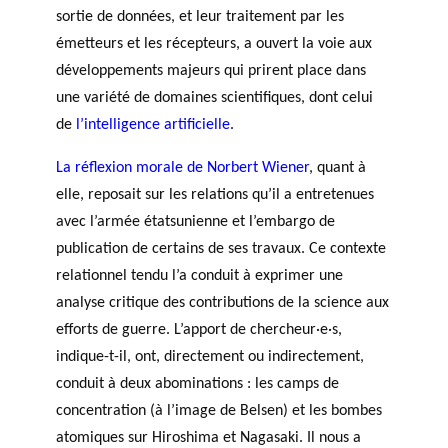
c
sortie de données, et leur traitement par les
h
émetteurs et les récepteurs, a ouvert la voie aux
e
développements majeurs qui prirent place dans
r
une variété de domaines scientifiques, dont celui
c
de
l’intelligence artificielle
.
h
e
La réflexion morale de Norbert Wiener
, quant à
elle, reposait sur les relations qu’il a entretenues
avec l’armée étatsunienne et l’embargo de
publication de certains de ses travaux. Ce contexte
relationnel tendu l’a conduit à exprimer une
analyse critique des contributions de la science aux
efforts de guerre. L’apport de chercheur·e·s,
indique-t-il, ont, directement ou indirectement,
conduit à deux abominations : les camps de
concentration (à l’image de Belsen) et les bombes
atomiques sur Hiroshima et Nagasaki. Il nous a