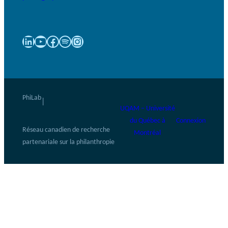
LinkedIn
YouTube
Facebook
Spotify
Instagram
PhiLab
|
UQAM – Université
du Québec à
Connexion
Réseau canadien de recherche
Montréal
partenariale sur la philanthropie