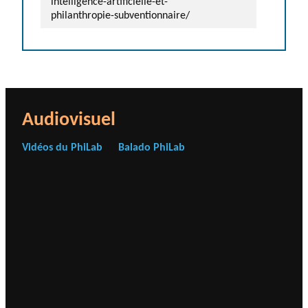
intelligence-artificielle-et-
philanthropie-subventionnaire/
Audiovisuel
Vidéos du PhiLab
Balado PhiLab