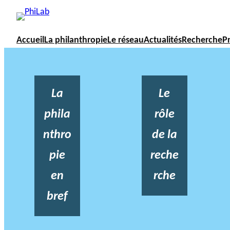
Accueil
La philanthropie
Le réseau
Actualités
Recherche
P
La
Le
phila
rôle
nthro
de la
pie
reche
en
rche
bref