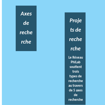
Axes
Proje
de
ts de
reche
reche
rche
rche
Le Réseau
PhiLab
soutient
trois
types de
recherche
au travers
de 5 axes
de
recherche