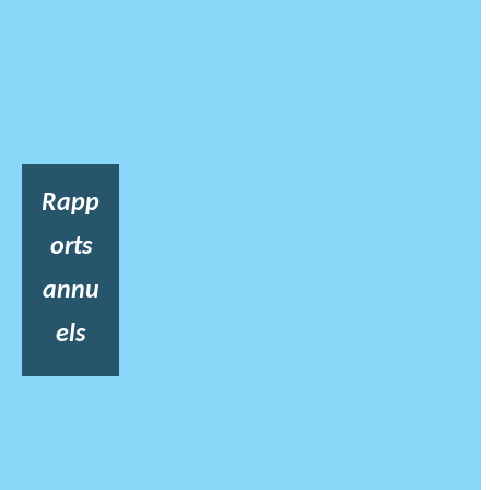
Rapp
orts
annu
els