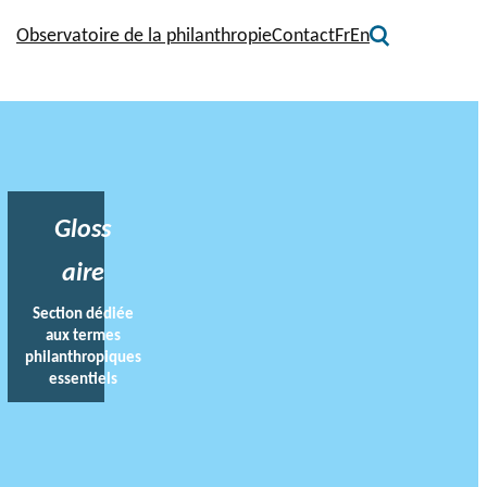
Observatoire de la philanthropie
Contact
Fr
En
Gloss
aire
Section dédiée
aux termes
philanthropiques
essentiels