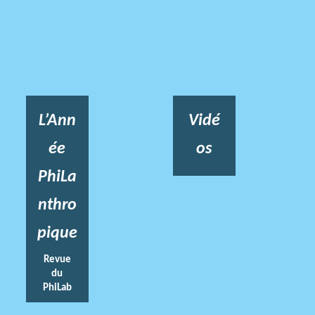
L’Ann
Vidé
ée
os
PhiLa
nthro
pique
Revue
du
PhiLab