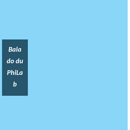
Bala
do du
PhiLa
b