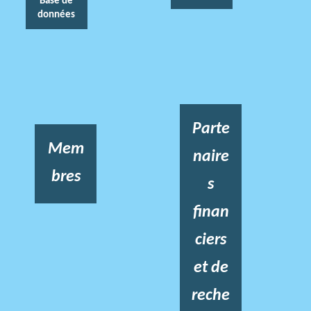
Base de
données
Parte
Mem
naire
bres
s
finan
ciers
et de
reche