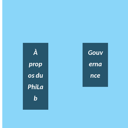
À
Gouv
prop
erna
os du
nce
PhiLa
b