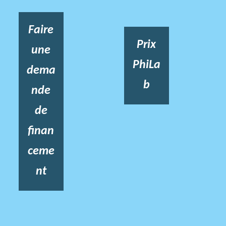
Faire
Prix
une
PhiLa
dema
b
nde
de
finan
ceme
nt