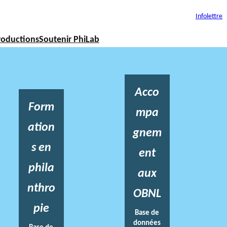
Infolettre
roductions
Soutenir PhiLab
Acco
Form
mpa
ation
gnem
s en
ent
phila
aux
nthro
OBNL
pie
Base de
données