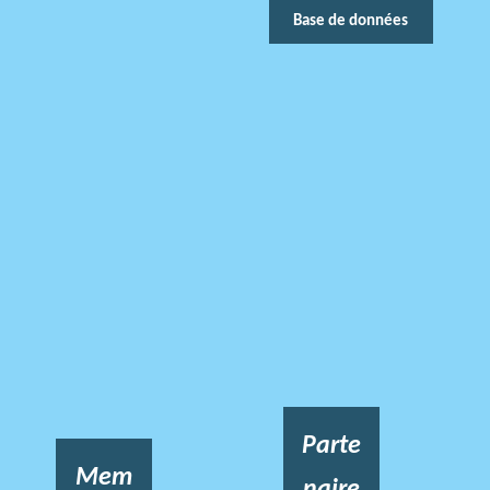
Base de données
Parte
Mem
naire