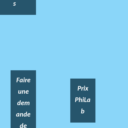
s
Faire
Prix
une
PhiLa
dem
b
ande
de