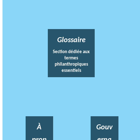
Glossaire
Section dédiée aux
termes
philanthropiques
essentiels
À
Gouv
prop
erna