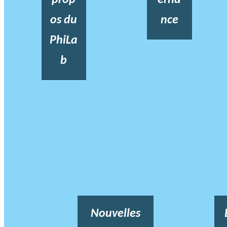
os du
nce
PhiLa
b
Nouvelles