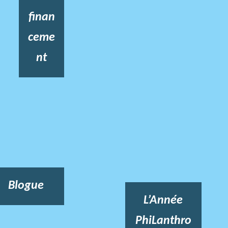
finan
ceme
nt
Blogue
L’Année
PhiLanthro