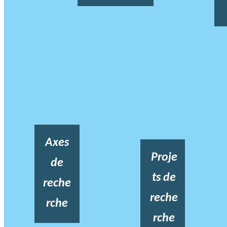
Axes
Proje
de
ts de
reche
reche
rche
rche