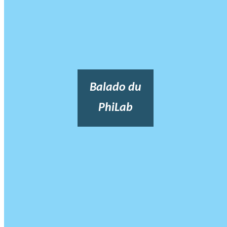
Balado du
PhiLab