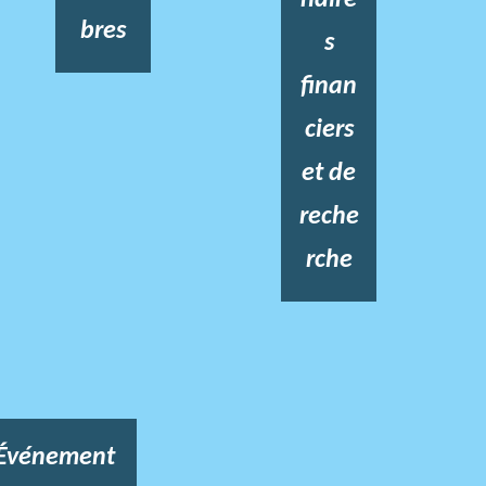
bres
s
finan
ciers
et de
reche
rche
Événement