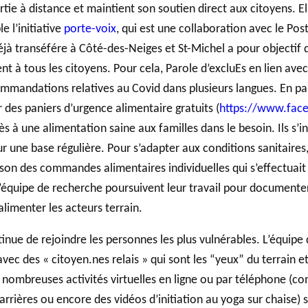
rtie à distance et maintient son soutien direct aux citoyens. 
 l’initiative
porte-voix
, qui est une collaboration avec le Pos
éjà transéfére à Côté-des-Neiges et St-Michel a pour objectif 
nt à tous les citoyens. Pour cela, Parole d’excluEs en lien av
mmandations relatives au Covid dans plusieurs langues. En para
 des paniers d’urgence alimentaire gratuits (
https://www.fac
cès à une alimentation saine aux familles dans le besoin. Ils s’
 une base régulière. Pour s’adapter aux conditions sanitaires
ison des commandes alimentaires individuelles qui s’effectuai
’équipe de recherche poursuivent leur travail pour documenter 
limenter les acteurs terrain.
nue de rejoindre les personnes les plus vulnérables. L’équipe d
avec des « citoyen.nes relais » qui sont les “yeux” du terrain e
 nombreuses activités virtuelles en ligne ou par téléphone (co
arrières ou encore des vidéos d’initiation au yoga sur chaise)