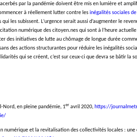
xacerbés par la pandémie doivent être mis en lumière et amplifi
 commencer à réellement lutter contre les
inégalités sociales de
 qui les subissent. L’urgence serait aussi d’augmenter le reve
acitation numérique des citoyen.nes qui sont à l’heure actuell
er des initiatives de lutte au chômage de longue durée comme
ns des actions structurantes pour réduire les inégalités sociales
arités qui se créent, c’est sur ceux-ci que devra se bâtir la so
er
l-Nord, en pleine pandémie, 1
avril 2020,
https://journalme
ie/
sion numérique et la revitalisation des collectivités locales : u