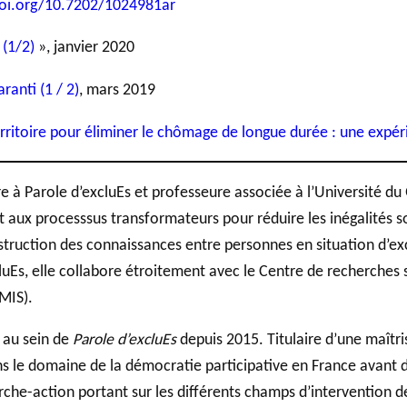
doi.org/10.7202/1024981ar
 (1/2)
», janvier 2020
anti (1 / 2)
, mars 2019
territoire pour éliminer le chômage de longue durée : une exp
e à Parole d’excluEs et professeure associée à l’Université d
nt aux processsus transformateurs pour réduire les inégalités
truction des connaissances entre personnes en situation d’exc
cluEs, elle collabore étroitement avec le Centre de recherches s
MIS).
 au sein de
Parole d’excluEs
depuis 2015. Titulaire d’une maîtris
ns le domaine de la démocratie participative en France avant d
he-action portant sur les différents champs d’intervention de 