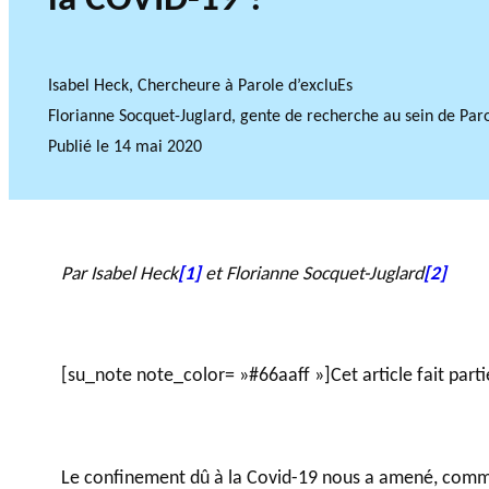
Isabel Heck, Chercheure à Parole d’excluEs
Accompagnem
Florianne Socquet-Juglard, gente de recherche au sein de Paro
ent aux OBNL
Publié le
14 mai 2020
VIDÉOS
Base de données
Par Isabel Heck
[1]
et Florianne Socquet-Juglard
[2]
[su_note note_color= »#66aaff »]Cet article fait par
Le confinement dû à la Covid-19 nous a amené, comme