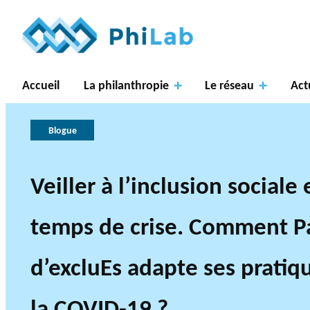
Accueil
La philanthropie
Le réseau
Act
Blogue
Faire
Veiller à l’inclusion sociale
une
Axes
À
deman
de
propos
La
temps de crise. Comment P
de de
recher
du
philanthropie
Gouve
financ
che
PhiLab
Publications
Nouvelles
en bref
rnance
d’excluEs adapte ses pratiq
ement
la COVID-19 ?