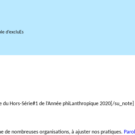
GLOSSAIRE
le d’excluEs
SECTION DÉDIÉE AUX TERMES PHILANTHROPIQUES
BALADO 
ESSENTIELS
tie du Hors-Série#1 de l’Année phiLanthropique 2020[/su_note]
 de nombreuses organisations, à ajuster nos pratiques.
Paro