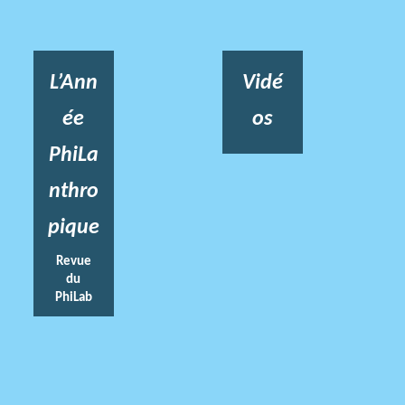
L’Ann
Vidé
ée
os
PhiLa
nthro
pique
Revue
du
PhiLab