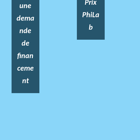
Prix
une
PhiLa
dema
b
nde
de
finan
ceme
nt