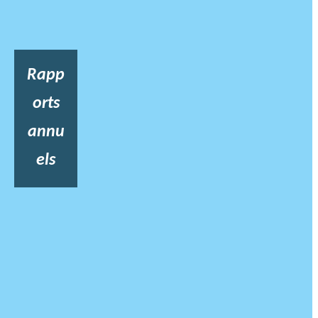
Rapp
orts
annu
els