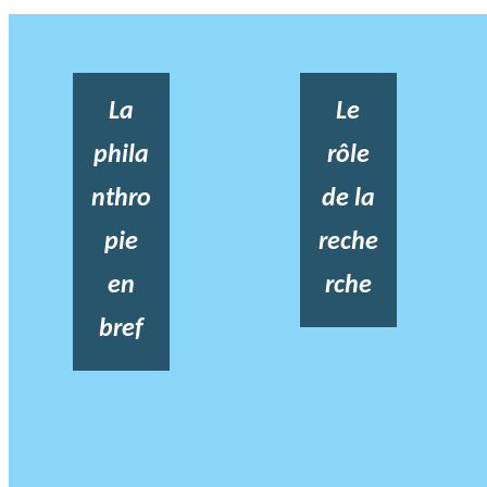
La
Le
phila
rôle
nthro
de la
pie
reche
en
rche
bref