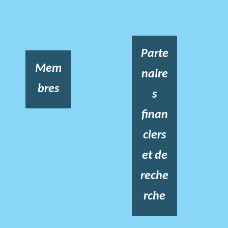
Parte
Mem
naire
bres
s
finan
ciers
et de
reche
rche