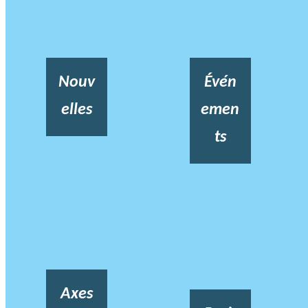
Nouv
Évén
elles
emen
ts
Axes