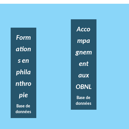
Acco
Form
mpa
ation
gnem
s en
ent
phila
aux
nthro
OBNL
pie
Base de
données
Base de
données