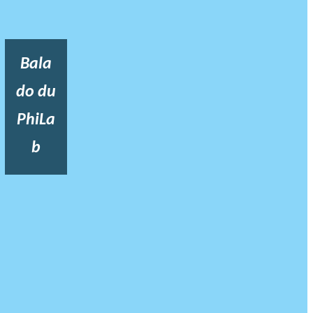
Bala
do du
PhiLa
b