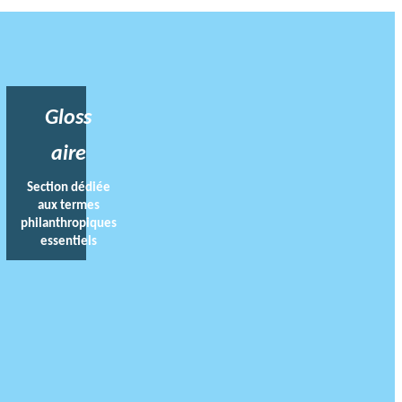
Gloss
aire
Section dédiée
aux termes
philanthropiques
essentiels