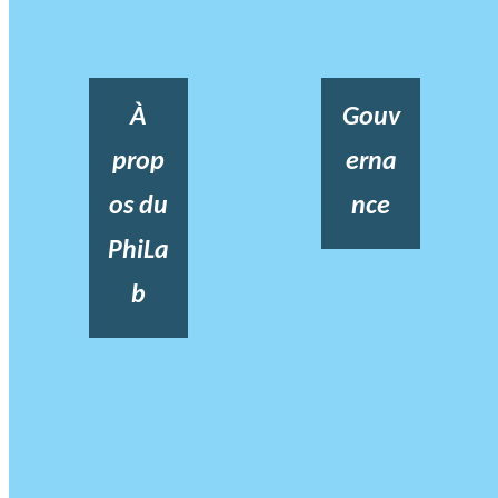
À
Gouv
prop
erna
os du
nce
PhiLa
b