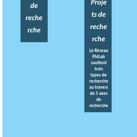
Proje
de
ts de
reche
reche
rche
rche
Le Réseau
PhiLab
soutient
trois
types de
recherche
au travers
de 5 axes
de
recherche