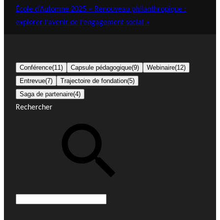
École d’Automne 2025 « Renouveau philanthropique :
explorer l’avenir de l’engagement social »
Conférence
(11)
Capsule pédagogique
(9)
Webinaire
(12)
Entrevue
(7)
Trajectoire de fondation
(5)
Saga de partenaire
(4)
Rechercher