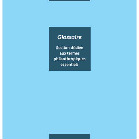
Glossaire
Section dédiée
aux termes
philanthropiques
essentiels