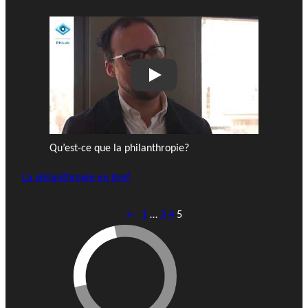
Play
Qu’est-ce que la philanthropie?
La philanthropie en bref
←
1
…
3
4
5