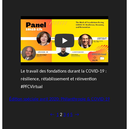
Play
Le travail des fondations durant la COVID-19 :
résilience, rétablissement et réinvention
#PFCVirtual
Édition spéciale avril 2020: Philanthropie & COVID-19
←
1
2
3
4
5
→