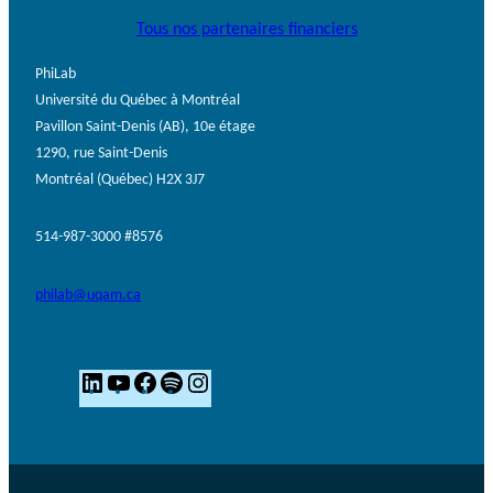
Tous nos partenaires financiers
PhiLab
Université du Québec à Montréal
Pavillon Saint-Denis (AB), 10e étage
1290, rue Saint-Denis
Montréal (Québec) H2X 3J7
514-987-3000 #8576
philab@uqam.ca
L
Y
F
S
I
i
o
a
p
n
n
u
c
o
s
k
T
e
t
t