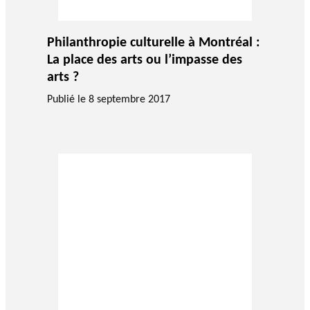
c
h
e
Philanthropie culturelle à Montréal :
r
La place des arts ou l’impasse des
c
arts ?
h
Publié le
8 septembre 2017
e