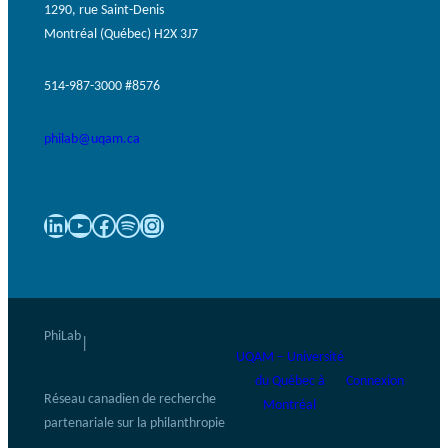
1290, rue Saint-Denis
Montréal (Québec) H2X 3J7
514-987-3000 #8576
philab@uqam.ca
LinkedIn
YouTube
Facebook
Spotify
Instagram
PhiLab
|
UQAM – Université
du Québec à
Connexion
Réseau canadien de recherche
Montréal
partenariale sur la philanthropie