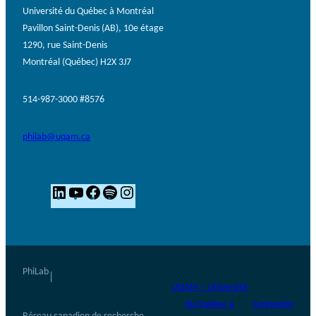
Université du Québec à Montréal
Pavillon Saint-Denis (AB), 10e étage
1290, rue Saint-Denis
Montréal (Québec) H2X 3J7
514-987-3000 #8576
philab@uqam.ca
L
Y
F
S
I
i
o
a
p
n
n
u
c
o
s
k
T
e
t
t
e
u
b
i
a
PhiLab
|
UQAM – Université
d
b
o
f
g
du Québec à
Connexion
I
e
o
y
r