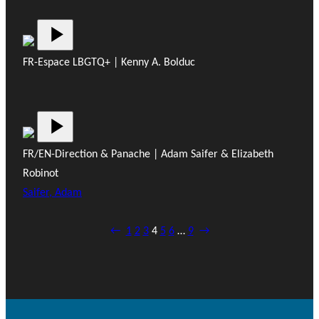
FR-Espace LBGTQ+ | Kenny A. Bolduc
FR/EN-Direction & Panache | Adam Saifer & Elizabeth
Robinot
Saifer, Adam
←
1
2
3
4
5
6
…
9
→