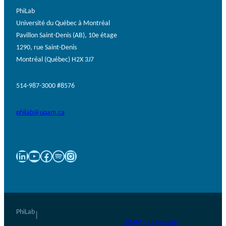
PhiLab
Université du Québec à Montréal
Pavillon Saint-Denis (AB), 10e étage
1290, rue Saint-Denis
Montréal (Québec) H2X 3J7
514-987-3000 #8576
philab@uqam.ca
LinkedIn
YouTube
Facebook
Spotify
Instagram
PhiLab
|
UQAM – Université