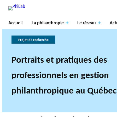
Accueil
La philanthropie
Le réseau
Act
Projet de recherche
Portraits et pratiques des
Axes
À
de
propos
La
PROJETS DE R
professionnels en gestion
recher
du
philanthropie
Gouve
LE RÉSEAU PHILAB S
TYPES DE RECHERCHE A
che
PhiLab
Publications
Nouvelles
en bref
rnance
philanthropique au Québec
AXES DE REC