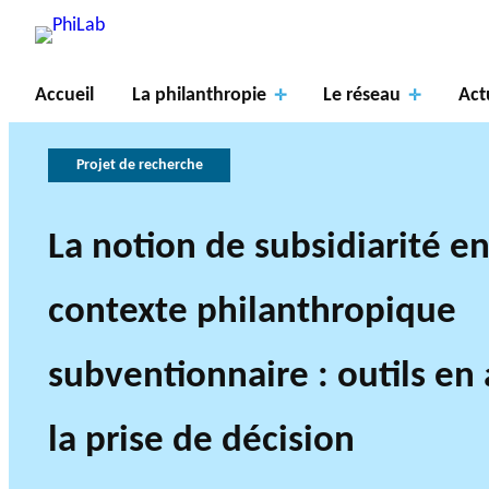
Accueil
La philanthropie
Le réseau
Act
Projet de recherche
La notion de subsidiarité e
contexte philanthropique
La philanthropie
Axes de
À propos du
Publications
Nouvelles
recherche
en bref
PhiLab
subventionnaire : outils en
la prise de décision