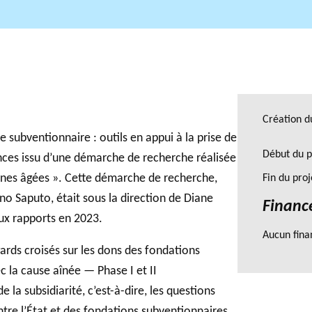
GLOSSAIRE
Rapports
SECTION DÉDIÉE AUX TERMES PHILANTHROPIQUES
BALAD
annuels
ESSENTIELS
Création d
 subventionnaire : outils en appui à la prise de
Début du p
ances issu d’une démarche de recherche réalisée
onnes âgées ». Cette démarche de recherche,
Fin du pro
no Saputo, était sous la direction de Diane
Financ
eux rapports en 2023.
Aucun fina
ards croisés sur les dons des fondations
ec la cause aînée — Phase I et II
 la subsidiarité, c’est-à-dire, les questions
entre l’État et des fondations subventionnaires