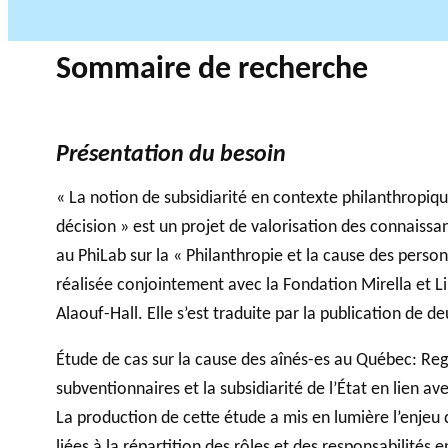
Partenaires
Accompagnemen
Sommaire de recherche
financiers et de
t aux OBNL
PRIX PHILAB
VIDÉOS
recherche
Base de données
Présentation du besoin
« La notion de subsidiarité en contexte philanthropique
décision » est un projet de valorisation des connaiss
au PhiLab sur la « Philanthropie et la cause des pers
réalisée conjointement avec la Fondation Mirella et Li
Alaouf-Hall. Elle s’est traduite par la publication de d
Étude de cas sur la cause des aînés-es au Québec: Reg
subventionnaires et la subsidiarité de l’État en lien av
La production de cette étude a mis en lumière l’enjeu de
liées à la répartition des rôles et des responsabilités 