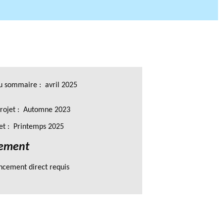
O DU PHILAB
u sommaire : avril 2025
rojet : Automne 2023
jet : Printemps 2025
ement
ncement direct requis