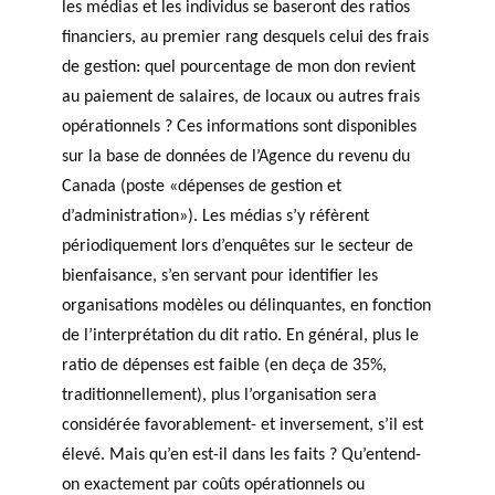
les médias et les individus se baseront des ratios
agneme
e
BALADO DU PHILAB
PRIX PHILAB
nt aux
financiers, au premier rang desquels celui des frais
ls
OBNL
de gestion: quel pourcentage de mon don revient
Base de
au paiement de salaires, de locaux ou autres frais
données
opérationnels ? Ces informations sont disponibles
sur la base de données de l’Agence du revenu du
Canada (poste «dépenses de gestion et
d’administration»). Les médias s’y réfèrent
périodiquement lors d’enquêtes sur le secteur de
bienfaisance, s’en servant pour identifier les
GLOSSAIRE
organisations modèles ou délinquantes, en fonction
SECTION DÉDIÉE AUX TERMES
de l’interprétation du dit ratio. En général, plus le
PHILANTHROPIQUES
ESSENTIELS
ratio de dépenses est faible (en deça de 35%,
traditionnellement), plus l’organisation sera
considérée favorablement- et inversement, s’il est
élevé. Mais qu’en est-il dans les faits ? Qu’entend-
on exactement par coûts opérationnels ou