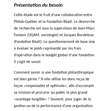
PHILANTHROPIQUE
TRAVERS DE 5 AXES DE
Présentation du besoin
r
Événements
REVUE DU PHILAB
RECHERCHE
c
Cette étude est le fruit d’une collaboration entre
h
Philab-Québec et la Fondation Béati. Le déamrche
e
de recherche est sous la supervision de Jean-Marc
MEMBRES
Fontam (UQAM, sociologie) et Jacques Bordeleua
(Fondation Béati). Le questionnement de base vise
à évaluer le poids représenté par les frais
Faire une
R
d’opération dans le budget global d’une fondation.
demande de
Partena
a
financement
VIDÉOS
Il s’agit de savoir
ires
p
FORMATIONS EN
financie
p
Comment savoir si une fondation philanthropique
PHILANTHROPIE
rs et de
o
est bien gérée ? Si elle utilise les dons reçus de
recherc
rt
BASE DE DONNÉES
façon «responsable et optimale», afin d’accomplir
he
s
a
sa mission et procurer au public le plus grand
n
«avantage tangible» ? Souvent, pour juger de la
n
gestion ou de la performance d’une organisation,
Accomp
u