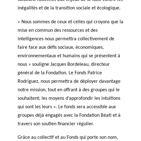
agneme
e
BALADO DU PHILAB
PRIX PHILAB
inégalités et de la transition sociale et écologique.
nt aux
ls
OBNL
« Nous sommes de ceux et celles qui croyons que la
Base de
mise en commun des ressources et des
données
intelligences nous permettra collectivement de
faire face aux défis sociaux, économiques,
environnementaux et humains qui se présentent à
nous » souligne Jacques Bordeleau, directeur
général de la Fondation. Le Fonds Patrice
Rodriguez, nous permettra de déployer davantage
GLOSSAIRE
notre mission, tout en offrant à des groupes qui le
SECTION DÉDIÉE AUX TERMES
PHILANTHROPIQUES
souhaitent; les moyens d’approfondir les intuitions
ESSENTIELS
qui sont les leurs ». Le fonds sera accessible aux
groupes déjà engagés avec la Fondation Béati et à
travers son soutien financier régulier.
Grâce au collectif et au Fonds qui porte son nom,