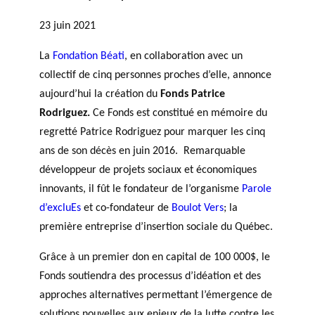
PHILANTHROPIQUE
TRAVERS DE 5 AXES DE
r
Événements
REVUE DU PHILAB
RECHERCHE
23 juin 2021
c
h
La
Fondation Béati
, en collaboration avec un
e
collectif de cinq personnes proches d’elle, annonce
MEMBRES
aujourd’hui la création du
Fonds Patrice
Rodriguez.
Ce Fonds est constitué en mémoire du
regretté Patrice Rodriguez pour marquer les cinq
Faire une
R
ans de son décès en juin 2016. Remarquable
demande de
Partena
a
développeur de projets sociaux et économiques
financement
VIDÉOS
ires
p
innovants, il fût le fondateur de l’organisme
Parole
FORMATIONS EN
financie
p
d’excluEs
et co-fondateur de
Boulot Vers
; la
PHILANTHROPIE
rs et de
o
recherc
première entreprise d’insertion sociale du Québec.
rt
BASE DE DONNÉES
he
s
Grâce à un premier don en capital de 100 000$, le
a
Fonds soutiendra des processus d’idéation et des
n
approches alternatives permettant l’émergence de
n
Accomp
u
solutions nouvelles aux enjeux de la lutte contre les