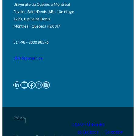
Université du Québec à Montréal
Pavillon Saint-Denis (AB), 10e étage
1290, rue Saint-Denis
Montréal (Québec) H2X 3J7
514-987-3000 #8576
philab@uqam.ca
LinkedIn
YouTube
Facebook
Spotify
Instagram
PhiLab
|
UQAM – Université
du Québec à
Connexion