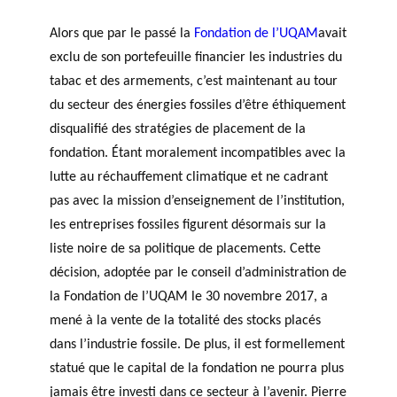
TRAVERS DE 5 AXES DE
r
Événements
RECHERCHE
Alors que par le passé la
Fondation de l’UQAM
avait
c
L’ANNÉE
exclu de son portefeuille financier les industries du
h
PHILANTHROPIQUE
e
tabac et des armements, c’est maintenant au tour
REVUE DU PHILAB
du secteur des énergies fossiles d’être éthiquement
disqualifié des stratégies de placement de la
fondation. Étant moralement incompatibles avec la
lutte au réchauffement climatique et ne cadrant
MEMBRES
Faire une demande
pas avec la mission d’enseignement de l’institution,
de financement
les entreprises fossiles figurent désormais sur la
FORMATIONS EN
liste noire de sa politique de placements. Cette
PHILANTHROPIE
P
R
décision, adoptée par le conseil d’administration de
VIDÉOS
a
a
BASE DE DONNÉES
la Fondation de l’UQAM le 30 novembre 2017, a
r
p
mené à la vente de la totalité des stocks placés
t
p
dans l’industrie fossile. De plus, il est formellement
e
o
statué que le capital de la fondation ne pourra plus
n
rt
Accomp
jamais être investi dans ce secteur à l’avenir. Pierre
a
s