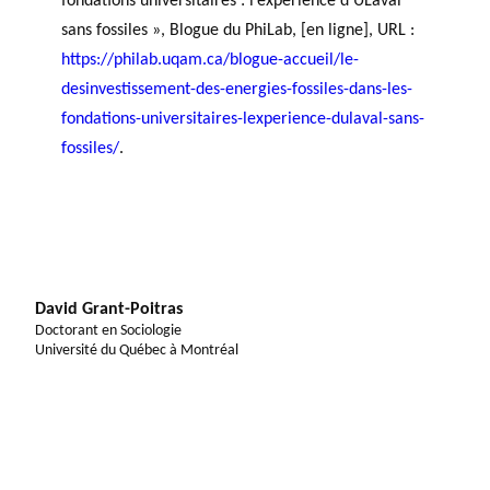
fondations universitaires : l’expérience d’ULaval
sans fossiles », Blogue du PhiLab, [en ligne], URL :
https://philab.uqam.ca/blogue-accueil/le-
desinvestissement-des-energies-fossiles-dans-les-
fondations-universitaires-lexperience-dulaval-sans-
fossiles/
.
David Grant-Poitras
Doctorant en Sociologie
Université du Québec à Montréal