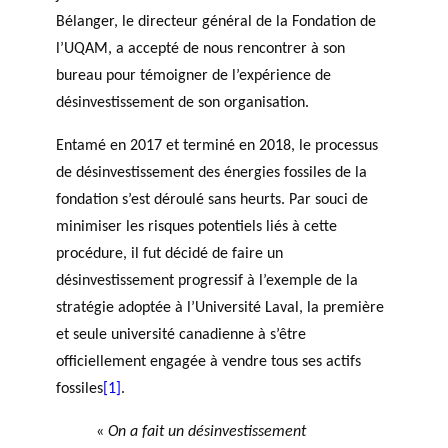
agneme
ir
a
Bélanger, le directeur général de la Fondation de
PRIX PHILAB
nt aux
e
n
l’UQAM, a accepté de nous rencontrer à son
OBNL
s
n
bureau pour témoigner de l’expérience de
Base de
fi
u
BALADO DU PHILAB
données
désinvestissement de son organisation.
n
e
a
ls
Entamé en 2017 et terminé en 2018, le processus
n
de désinvestissement des énergies fossiles de la
c
fondation s’est déroulé sans heurts. Par souci de
i
minimiser les risques potentiels liés à cette
e
procédure, il fut décidé de faire un
r
GLOSSAIRE
désinvestissement progressif à l’exemple de la
s
SECTION DÉDIÉE AUX TERMES
PHILANTHROPIQUES
stratégie adoptée à l’Université Laval, la première
e
ESSENTIELS
t
et seule université canadienne à s’être
d
officiellement engagée à vendre tous ses actifs
e
fossiles
[1]
.
r
e
«
On a fait un désinvestissement