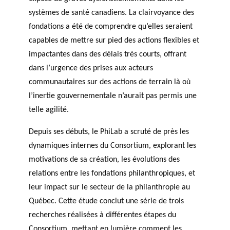
GLOSSARY
systèmes de santé canadiens. La clairvoyance des
PHILAB PODCAST
PHILAB AWARD
ESSENTIAL PHILANTHROPIC
fondations a été de comprendre qu’elles seraient
TERMS
capables de mettre sur pied des actions flexibles et
impactantes dans des délais très courts, offrant
dans l’urgence des prises aux acteurs
communautaires sur des actions de terrain là où
l’inertie gouvernementale n’aurait pas permis une
telle agilité.
Support
for NPOs
Depuis ses débuts, le PhiLab a scruté de près les
Database
dynamiques internes du Consortium, explorant les
motivations de sa création, les évolutions des
relations entre les fondations philanthropiques, et
leur impact sur le secteur de la philanthropie au
Québec. Cette étude conclut une série de trois
recherches réalisées à différentes étapes du
Consortium, mettant en lumière comment les