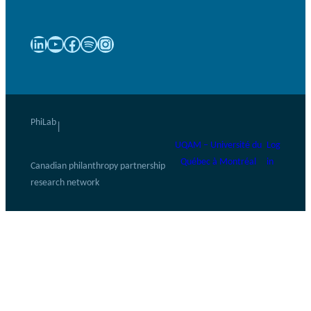
LinkedIn
YouTube
Facebook
Spotify
Instagram
PhiLab
|
UQAM – Université du
Log
Québec à Montréal
in
Canadian philanthropy partnership
research network