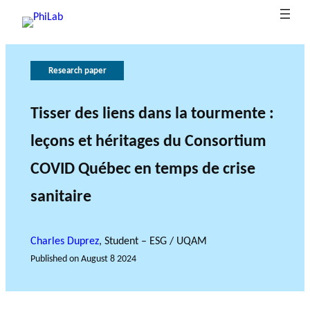
Research paper
G
T
h
o
e
v
Tisser des liens dans la tourmente :
B
e
r
leçons et héritages du Consortium
What is
l
o
r
Publica
Philant
About
o
n
l
COVID Québec en temps de crise
hropy?
PhiLab
tions
Research Axes
News
g
e
a
o
n
sanitaire
c
f
e
r
Charles Duprez
, Student – ESG / UQAM
e
s
Published on
August 8 2024
e
RESEARCH PROJECTS
a
THE PHILAB NETWORK
r
SUPPORTS THREE TYPES