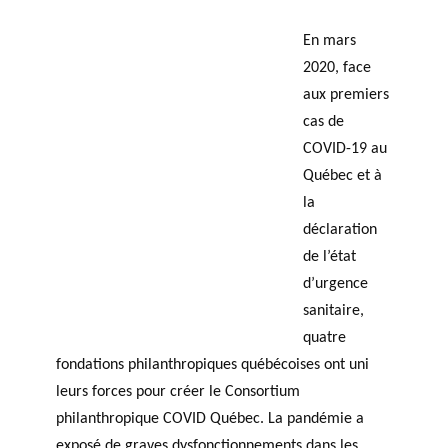
JOURNAL
OF RESEARCH ALONG 5
c
Events
THE PHILANTHROPIC YEAR
RESEARCH AXES.
En mars
h
2020, face
aux premiers
MEMBERS
cas de
COVID-19 au
Québec et à
A
la
n
PHILANTHROPIC
Apply for
déclaration
n
TRAINING
funding
VIDEOS
Financi
u
de l’état
al
a
DATABASE
d’urgence
partner
l
sanitaire,
s
r
quatre
e
fondations philanthropiques québécoises ont uni
p
leurs forces pour créer le Consortium
o
philanthropique COVID Québec. La pandémie a
rt
exposé de graves dysfonctionnements dans les
s