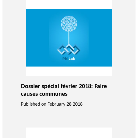
GLOSSARY
PHILAB PODCAST
PHILAB AWARD
ESSENTIAL PHILANTHROPIC
TERMS
Support
for NPOs
Dossier spécial février 2018: Faire
Database
causes communes
Published on
February 28 2018