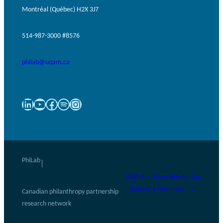
Montréal (Québec) H2X 3J7
514-987-3000 #8576
philab@uqam.ca
LinkedIn
YouTube
Facebook
Spotify
Instagram
PhiLab
|
UQAM – Université du
Log
Québec à Montréal
in
Canadian philanthropy partnership
research network