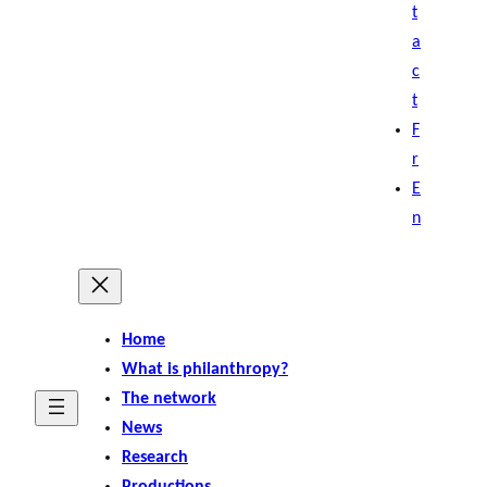
t
a
c
t
F
r
E
n
Home
What is philanthropy?
The network
News
Research
Productions