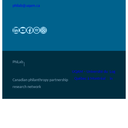
philab@uqam.ca
LinkedIn
YouTube
Facebook
Spotify
Instagram
PhiLab
|
UQAM – Université du
Log
Québec à Montréal
in
Canadian philanthropy partnership
research network