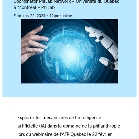
Coordinator PhiLab Network – Université du Québec
JOURNAL
OF RESEARCH ALONG 5
c
à Montréal – PhiLab
Events
THE PHILANTHROPIC YEAR
RESEARCH AXES.
h
February 22, 2024 – 12pm- online
MEMBERS
A
n
PHILANTHROPIC
Apply for
n
TRAINING
funding
VIDEOS
Financi
u
al
a
DATABASE
partner
l
s
r
e
p
Explorez les mécanismes de l’intelligence
o
artificielle (IA) dans le domaine de la philanthropie
rt
lors du webinaire de l’AFP Québec le 22 février
s