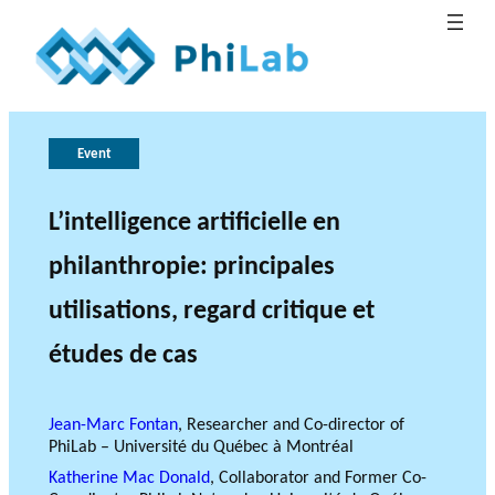
G
T
h
o
Event
e
v
B
e
r
L’intelligence artificielle en
What is
l
o
r
Publica
Philant
About
o
n
l
philanthropie: principales
hropy?
PhiLab
tions
Research Axes
News
g
e
a
utilisations, regard critique et
o
n
c
f
études de cas
e
r
e
s
Jean-Marc Fontan
, Researcher and Co-director of
e
RESEARCH PROJECTS
PhiLab – Université du Québec à Montréal
a
THE PHILAB NETWORK
Katherine Mac Donald
, Collaborator and Former Co-
r
SUPPORTS THREE TYPES