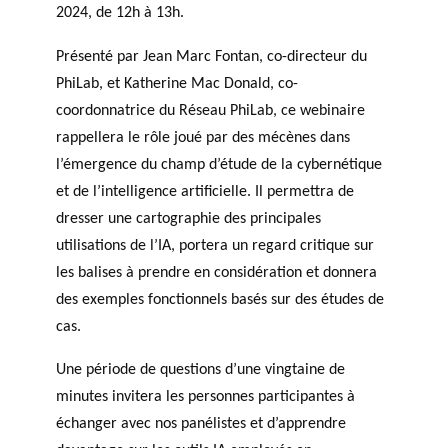
GLOSSARY
2024, de 12h à 13h.
PHILAB PODCAST
PHILAB AWARD
ESSENTIAL PHILANTHROPIC
TERMS
Présenté par Jean Marc Fontan, co-directeur du
PhiLab, et Katherine Mac Donald, co-
coordonnatrice du Réseau PhiLab, ce webinaire
rappellera le rôle joué par des mécènes dans
l’émergence du champ d’étude de la cybernétique
et de l’intelligence artificielle. Il permettra de
dresser une cartographie des principales
Support
utilisations de l’IA, portera un regard critique sur
for NPOs
les balises à prendre en considération et donnera
Database
des exemples fonctionnels basés sur des études de
cas.
Une période de questions d’une vingtaine de
minutes invitera les personnes participantes à
échanger avec nos panélistes et d’apprendre